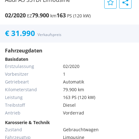
02/2020
79.900
163
EZ
km
PS (120 kW)
€ 31.990
Verkaufspreis
Fahrzeugdaten
Basisdaten
Erstzulassung
02/2020
Vorbesitzer
1
Getriebeart
Automatik
Kilometerstand
79.900 km
Leistung
163 PS (120 kW)
Treibstoff
Diesel
Antrieb
Vorderrad
Karosserie & Technik
Zustand
Gebrauchtwagen
Fahrzeugtyp
Limousine