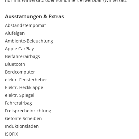
nur mit Wintersatz oder kombiniert erwerbbar (Wintersatz
gegen Aufpreis)
Ausstattungen & Extras
- gegen 500€ Aufpreis: Felgensatz + Winterrreifen
Abstandstempomat
(Winterreifen), 17" Felgen Audi (Original AUDI: 8W0601025 AE)
/ Michelin Alpina - 225/50 R17 (Winterreifen)
Alufelgen
Ambiente-Beleuchtung
Bei Fragen und Interesse können Sie sich einfach melden.
Apple CarPlay
Beifahrerairbags
Privatverkauf ohne Gewährleistung. Alle Angaben ohne
Bluetooth
Gewähr, Irrtümer, Tippfehler und Zwischenverkauf
vorbehalten.
Bordcomputer
elektr. Fensterheber
Elektr. Heckklappe
elektr. Spiegel
Fahrerairbag
Freisprecheinrichtung
Getönte Scheiben
Induktionsladen
ISOFIX