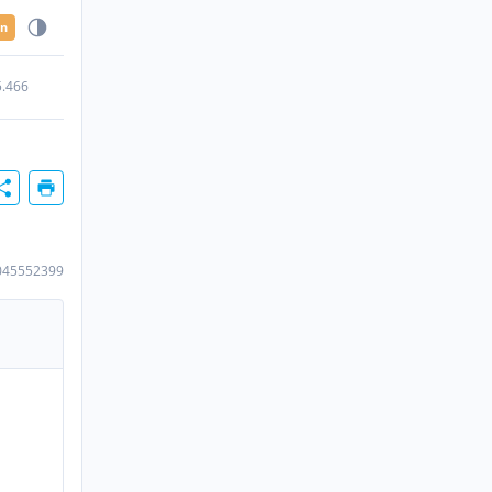
en
5.466
045552399