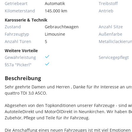
Getriebeart
Automatik
Treibstoff
Kilometerstand
145.000 km
Antrieb
Karosserie & Technik
Zustand
Gebrauchtwagen
Anzahl Sitze
Fahrzeugtyp
Limousine
Außenfarbe
Anzahl Türen
5
Metallic­lackieru
Weitere Vorteile
Gewährleistung
Servicegepflegt
§57a "Pickerl"
Beschreibung
Sehr geehrte Damen und Herren , Danke für Ihr Interesse an u
quattro TDI 3,0 A5CO.
Abgesehen von den Topkonditionen unserer Fahrzeuge - sind wir
AutoteileDirekt und MotorÖlDirekt in Neunkirchen. Wir haben B
Zubehör, Pflege und Teile für ihr Fahrzeug.
Die Anschaffung eines neuen Fahrzeuges ist mit viel Emotionen