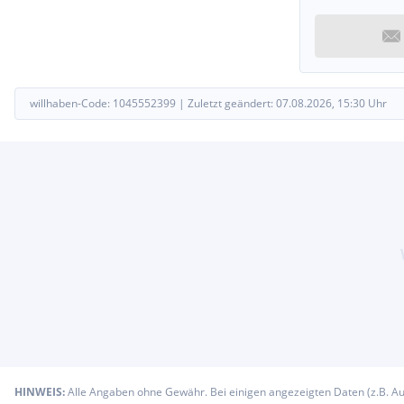
0Y1
Benennung
Standard-Klimazonen
Merkmal
Gewichtsklasse Hinterachse
0YJ
willhaben-Code:
1045552399
|
Zuletzt geändert:
07.08.2026, 15:30
Uhr
Benennung
Gewichtsbereich 9 nur Einbausteuerung keine Bedarfsprognose
Merkmal
Dämpfung / Federung Fahrwerk
1BE
Benennung
Federung/Dämpfung,Sportfahrwerk
Merkmal
Anhängevorrichtung
1D0
Benennung
Ohne Anhängevorrichtung
Merkmal
Typschilder
1EX
HINWEIS:
Alle Angaben ohne Gewähr. Bei einigen angezeigten Daten (z.B. A