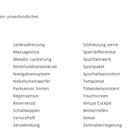
 ein unverbindliches
halb bitte wir Sie, bevor sie
Lenkradheizung
Sitzheizung vorne
Massagesitze
Sperrdifferential
Metallic-Lackierung
Sportfahrwerk
Multifunktionslenkrad
Sportpaket
Navigationssystem
Spurhalteassistent
Nebelscheinwerfer
Tempomat
Parksensor hinten
Totwinkelassistent
Regensensor
Touchscreen
Reserverad
Virtual Cockpit
Schaltwippen
Winterreifen
Serviceheft
Xenon
Servolenkung
Zentralverriegelung