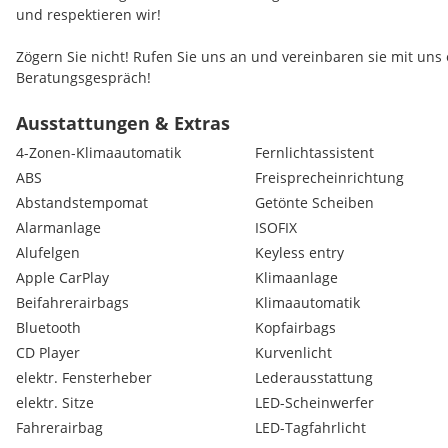
und respektieren wir!
Zögern Sie nicht! Rufen Sie uns an und vereinbaren sie mit uns
Beratungsgespräch!
Trotz fixen Öffnungszeiten, braucht gute Beratung seine Zeit, des
losfahren unbedingt einen Termin zu vereinbaren.
Ausstattungen & Extras
4-Zonen-Klimaautomatik
Fernlichtassistent
Folgen Sie uns auf Social Media!
ABS
Freisprecheinrichtung
Instagram: Fahrwerk99
Abstandstempomat
Getönte Scheiben
Facebook: Fahrwerk99
TikTok: Fahrwerk99
Alarmanlage
ISOFIX
Alufelgen
Keyless entry
Zum Fahrzeug:
Apple CarPlay
Klimaanlage
Beifahrerairbags
Klimaautomatik
Angebotsstruktur
Bluetooth
Kopfairbags
04H
Benennung
CD Player
Kurvenlicht
S line
elektr. Fensterheber
Lederausstattung
Merkmal
elektr. Sitze
LED-Scheinwerfer
CO2 Variante
Fahrerairbag
LED-Tagfahrlicht
0C0