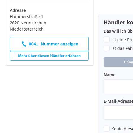
Zündanlaß/Schloß-Sperrsystem/ Elektrische Lenksäulenverriege
Adresse
0RZ
Hammerstraße 1
Benennung
Händler ko
2620 Neunkirchen
Ohne Zündanlaß-Schloß-Sperrsystem, ohne Lenkungssperre
Niederösterreich
Merkmal
Das will ich ü
Fussmatten
Ist eine P
0TD
004... Nummer anzeigen
Benennung
Ist das Fa
Fußmatten vorn und hinten
Mehr über diesen Händler erfahren
Merkmal
+ Ko
Kraftstoffqualität
0U2
Name
Benennung
Kraftstoffqualität < 50 ppm
Merkmal
Betriebsanleitungen
E-Mail-Adress
0VC
Benennung
Bordliteratur in deutsch
Merkmal
Kopie dies
Klimazonen