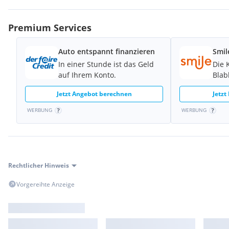
Benennung
Standard
Merkmal
Premium Services
Kraftstoffsysteme
0F3
Auto entspannt finanzieren
Smil
Benennung
In einer Stunde ist das Geld
Die 
Kraftstoffsystem Diesel
auf Ihrem Konto.
Blab
Merkmal
Fertigungsablauf-Differenzierung
Jetzt Angebot berechnen
Jetzt
0FA
Benennung
WERBUNG
WERBUNG
Fertigungsablauf Standard
Merkmal
Getriebearten / Schaltungen
0G7
Benennung
Rechtlicher Hinweis
Tiptronic
Vorgereihte Anzeige
Merkmal
Gewichtsklasse Vorderachse
0JJ
Benennung