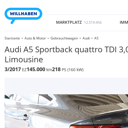
MARKTPLATZ
IMM
12.519.456
Startseite
Auto & Motor
Gebrauchtwagen
Audi
A5
Audi A5 Sportback quattro TDI 3
Limousine
3/2017
145.000
218
EZ
km
PS (160 kW)