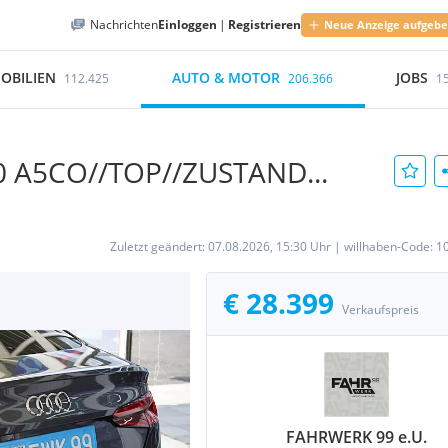
Nachrichten
Einloggen
|
Registrieren
Neue Anzeige aufgeb
OBILIEN
AUTO & MOTOR
JOBS
112.425
206.366
1
,0 A5CO//TOP//ZUSTAND...
Zuletzt geändert:
07.08.2026, 15:30 Uhr
|
willhaben-Code:
1
€ 28.399
Verkaufspreis
FAHRWERK 99 e.U.