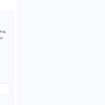
zeug
h?