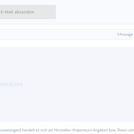
E-Mail absenden
!
Anzeige
usstattungen) handelt es sich um Hersteller-/Importeurs-Angaben bzw. Daten vo