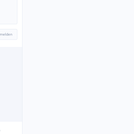
 melden
n