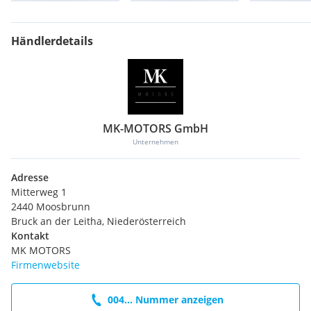
Fahrzeuge stehen in einer
geschlossenen Halle
–
Besichtigung
jederzeit & wetterunabhängig
möglich.
Händlerdetails
Probefahrten nur bei ernsthaftem Kaufinteresse
und nach
vorheriger finanzieller Klärung.
Tippfehler & Irrtümer vorbehalten.
MK-MOTORS GmbH
MK-MOTORS GmbH
Unternehmen
Mitterweg 1, 2440 Moosbrunn
Adresse
Mitterweg 1
2440 Moosbrunn
Bruck an der Leitha, Niederösterreich
Kontakt
MK MOTORS
Firmenwebsite
004... Nummer anzeigen