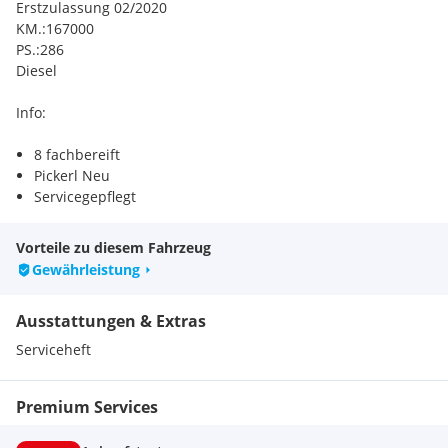
Erstzulassung 02/2020
KM.:167000
PS.:286
Diesel
Info:
8 fachbereift
Pickerl Neu
Servicegepflegt
Ausstattung:
Vorteile zu diesem Fahrzeug
Gewährleistung
Audi connect Notruf & Service inklusive Fahrzeugsteuerung
Audi drive select
Ausstattungen & Extras
Audi pre sense basic
Audi pre sense front
Serviceheft
Bedientasten schwarz
Bordwerkzeug und Wagenheber
Premium Services
Dachhimmel in Stoff
Dieselpartikelfilter