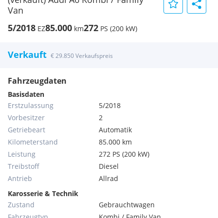
Van
5/2018
85.000
272
EZ
km
PS (200 kW)
Verkauft
€ 29.850 Verkaufspreis
Fahrzeugdaten
Basisdaten
Erstzulassung
5/2018
Vorbesitzer
2
Getriebeart
Automatik
Kilometerstand
85.000 km
Leistung
272 PS (200 kW)
Treibstoff
Diesel
Antrieb
Allrad
Karosserie & Technik
Zustand
Gebrauchtwagen
Fahrzeugtyp
Kombi / Family Van