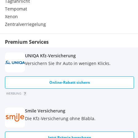
Tagfahrlicht
Wählhebelknauf in Leder
Tempomat
Zigarettenanzünder und Aschenbecher beleuchtet vorn
Xenon
und hinten
Modellbezeichnung / Schriftzug und ''quattro'' Schriftzug
Zentralverriegelung
Schienensystem
Instrumenteneinsatz mit KM/H
Premium Services
Kraftstoffbehälter 75 Liter
Auspuffendrohre
UNIQA Kfz-Versicherung
Versichern Sie Ihr Auto in wenigen Klicks.
Online-Rabatt sichern
WERBUNG
Smile Versicherung
Die Kfz-Versicherung ohne Blabla.
Jetzt Prämie berechnen