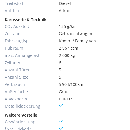
Treibstoff
Diesel
Antrieb
Allrad
Karosserie & Technik
CO₂-Ausstoß
156 g/km
Zustand
Gebrauchtwagen
Fahrzeugtyp
Kombi / Family Van
Hubraum
2.967 ccm
max. Anhängelast
2.000 kg
Zylinder
6
Anzahl Türen
5
Anzahl Sitze
5
Verbrauch
5,90 l/100km
Außenfarbe
Grau
Abgasnorm
EURO 5
Metallic­lackierung
Weitere Vorteile
Gewährleistung
§57a "Pickerl"