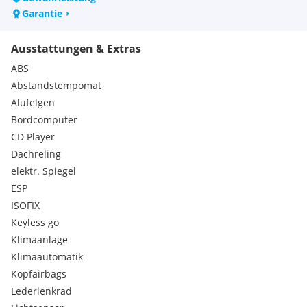
Seitenaufprallschutz
Garantie
Karosserie verzinkt
Sicherheitslenksäule
Ausstattungen & Extras
Sicherheitsgurte
Adaptives Bremslicht
ABS
Audi drive select
Abstandstempomat
Elektromechanische Parkbremse
Alufelgen
Glanzpaket
Bordcomputer
Heckleuchten
MMI Radio
CD Player
Normalsitze vorn
Dachreling
Ablagefächer
elektr. Spiegel
Polsterung Stoff
ESP
Handschuhfach
ISOFIX
Kindersicherung
Außenspiegel mit integriertem LED-Blinker
Keyless go
Bordwerkzeug und Wagenheber, im Gepäckraum
Klimaanlage
Elektronische Differenzialsperre EDS
Klimaautomatik
Fullsize-Airbags
Kopfairbags
Integrales Kopfstützensystem
Lederlenkrad
Anfahrassistent