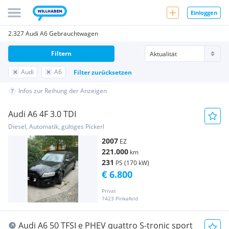
Einloggen
2.327 Audi A6 Gebrauchtwagen
Filtern
Audi
A6
Filter zurücksetzen
Infos zur Reihung der Anzeigen
Audi A6 4F 3.0 TDI
Diesel, Automatik, gültiges Pickerl
2007
EZ
221.000
km
231
PS (170 kW)
€ 6.800
Privat
7423 Pinkafeld
Audi A6 50 TFSI e PHEV quattro S-tronic sport