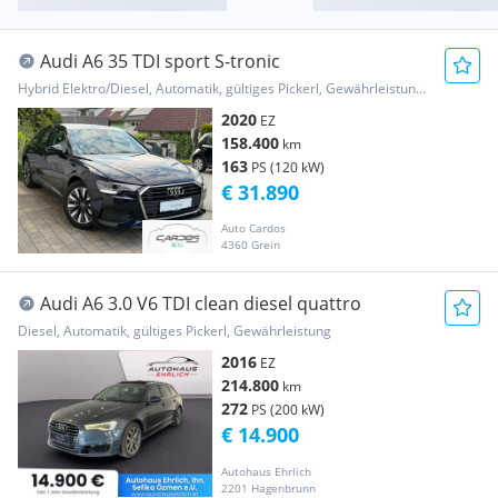
Audi A6 35 TDI sport S-tronic
Hybrid Elektro/Diesel, Automatik, gültiges Pickerl, Gewährleistung, Garantie
2020
EZ
158.400
km
163
PS (120 kW)
€ 31.890
Auto Cardos
4360 Grein
Audi A6 3.0 V6 TDI clean diesel quattro
Diesel, Automatik, gültiges Pickerl, Gewährleistung
2016
EZ
214.800
km
272
PS (200 kW)
€ 14.900
Autohaus Ehrlich
2201 Hagenbrunn