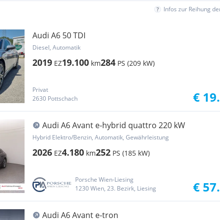
Infos zur Reihung d
Audi A6 50 TDI
Diesel, Automatik
2019
19.100
284
EZ
km
PS (209 kW)
Privat
€ 19
2630 Pottschach
Audi A6 Avant e-hybrid quattro 220 kW
Hybrid Elektro/Benzin, Automatik, Gewährleistung
2026
4.180
252
EZ
km
PS (185 kW)
Porsche Wien-Liesing
€ 57
1230 Wien, 23. Bezirk, Liesing
Audi A6 Avant e-tron