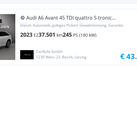
Audi A6 Avant 45 TDI quattro S-tronic
*Standheizung*...
Diesel, Automatik, gültiges Pickerl, Gewährleistung, Garantie
2023
37.501
245
EZ
km
PS (180 kW)
Car4Life GmbH
€ 43
1230 Wien, 23. Bezirk, Liesing