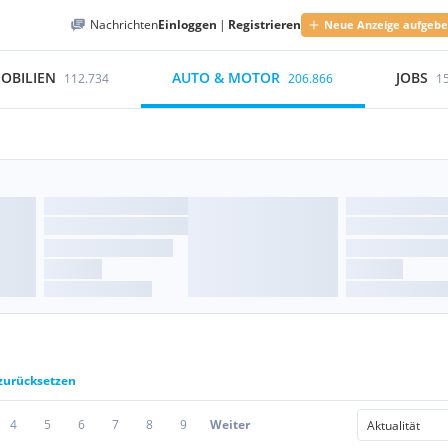
Nachrichten
Einloggen
|
Registrieren
Neue Anzeige aufgeb
OBILIEN
AUTO & MOTOR
JOBS
112.734
206.866
1
 zurücksetzen
4
5
6
7
8
9
Weiter