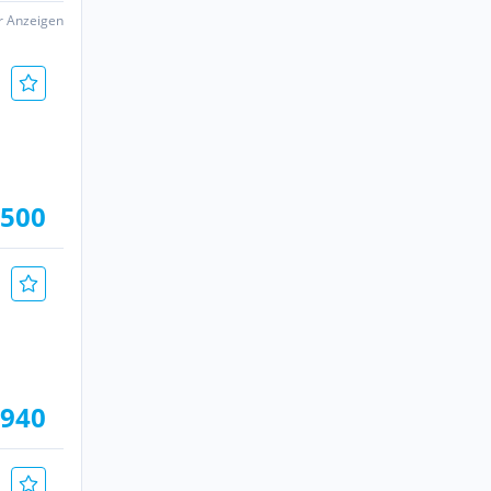
er Anzeigen
.500
.940