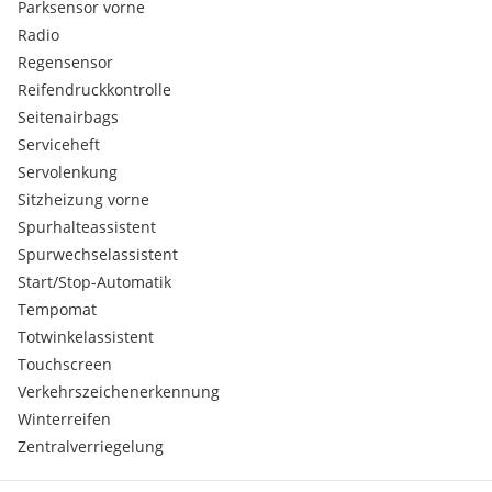
Parksensor vorne
Einstiegsleisten mit Aluminiumeinlage vorn und hinten,
unbeleuchtet
Radio
Gepäckraumklappe automatisch öffnend/manuelle
Regensensor
Gepäckraumklappe
Reifendruckkontrolle
Hinterachse
Seitenairbags
Kraftstoffbehälter (63 Liter)
Serviceheft
Schaltgetriebe: S tronic
Servolenkung
Sitzheizung vorne
Spurhalteassistent
Spurwechselassistent
Start/Stop-Automatik
Tempomat
Totwinkelassistent
Touchscreen
Verkehrszeichenerkennung
Winterreifen
Zentralverriegelung