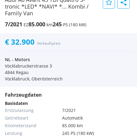
tronic *LED* *NAVI* *... Kombi /
Family Van
7/2021
85.000
245
EZ
km
PS (180 kW)
€ 32.900
Verkaufspreis
NL - Motors
Vöcklabruckerstrasse 3
4844 Regau
Vöcklabruck, Oberösterreich
Fahrzeugdaten
Basisdaten
Erstzulassung
7/2021
Getriebeart
Automatik
Kilometerstand
85.000 km
Leistung
245 PS (180 kW)