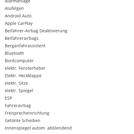
Fahrzeug kann nach Telefonischer Vereinbarung besichtigt
Alarmanlage
und probefefahren werden.
Alufelgen
Android Auto
Alle Angaben ohne Gewähr!
Apple CarPlay
Beifahrer-Airbag Deaktivierung
Serienausstattungen:
Beifahrerairbags
Dieselpartikelfilter
Nichtraucherpaket
Berganfahrassistent
Außenspiegel in Wagenfarbe
Bluetooth
Innenbeleuchtung
Bordcomputer
Serienfahrwerk
elektr. Fensterheber
Audi drive select
Elektr. Heckklappe
Audi pre sense front
Bordwerkzeug
elektr. Sitze
Digitaler Radioempfang (DAB)
elektr. Spiegel
Modellbezeichnung und Leistungs-/Technologie-Schriftzug
ESP
Normalsitze vorn
Fahrerairbag
Reifenreparaturset
Freisprecheinrichtung
Spurverlassenswarnung
Bordwerkzeug und Wagenheber
Getönte Scheiben
Start-Stop-System
Innenspiegel autom. abblendend
8 Lautsprecher (passiv)