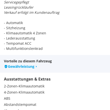
Servicegepflegt
Leasingrückläufer
Verkauf erfolgt im Kundenauftrag
- Automatik
- Sitzheizung
- Klimaautomatik 4 Zonen
- Lederausstattung
- Tempomat ACC
- Multifunktionslenkrad
- PDC vorne und hinten
- Isofix
Vorteile zu diesem Fahrzeug
- uvm.
Gewährleistung
Wir freuen uns Sie zu einer Besichtigung inkl. Probefahrt
Ausstattungen & Extras
begrüßen zu dürfen.
2-Zonen-Klimaautomatik
Zustellung möglich.
4-Zonen-Klimaautomatik
ABS
Finanzierung und Eintausch möglich.
Abstandstempomat