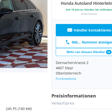
Honda Autoland Hinterleit
Seit
16
Jahren Händler bei willhabe
Unternehmen
Händler kontaktieren
066... Nummer anzeige
Mehr von diesem Händler
96
Dornacherstrasse 2
4407 Steyr
Oberösterreich
Firmenwebsite
Preisinformationen
Verkaufspreis
245 PS (180 kW)