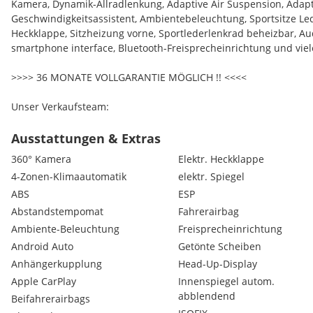
Kamera, Dynamik-Allradlenkung, Adaptive Air Suspension, Adapt
Geschwindigkeitsassistent, Ambientebeleuchtung, Sportsitze Led
Heckklappe, Sitzheizung vorne, Sportlederlenkrad beheizbar, Audi
smartphone interface, Bluetooth-Freisprecheinrichtung und vie
>>>> 36 MONATE VOLLGARANTIE MÖGLICH !! <<<<
Unser Verkaufsteam:
Fritz Wagner
Temur Kochoyan
Ausstattungen & Extras
360° Kamera
Elektr. Heckklappe
Trotz größter Sorgfalt bei der Erstellung dieser Anzeige sind di
4-Zonen-Klimaautomatik
elektr. Spiegel
Angaben nicht rechtsverbindlich. Alle Informationen sind ohn
ABS
ESP
lediglich der unverbindlichen Information. Änderungen und Irr
Eine Haftung für die Richtigkeit, Vollständigkeit und Aktualität 
Abstandstempomat
Fahrerairbag
ausgeschlossen.
Ambiente-Beleuchtung
Freisprecheinrichtung
Android Auto
Getönte Scheiben
Anhängerkupplung
Head-Up-Display
Apple CarPlay
Innenspiegel autom.
abblendend
Beifahrerairbags