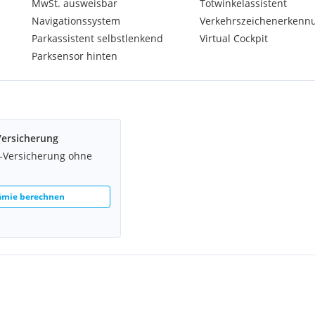
MwSt. ausweisbar
Totwinkelassistent
Navigationssystem
Verkehrszeichenerkenn
Parkassistent selbstlenkend
Virtual Cockpit
Parksensor hinten
Versicherung
z-Versicherung ohne
rämie berechnen