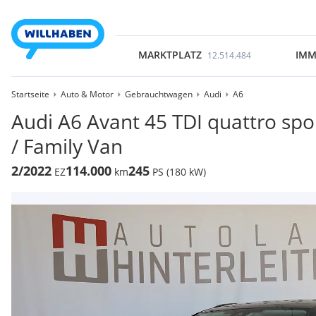
MARKTPLATZ
IMM
12.514.484
Startseite
Auto & Motor
Gebrauchtwagen
Audi
A6
Audi A6 Avant 45 TDI quattro spor
/ Family Van
2/2022
114.000
245
EZ
km
PS (180 kW)