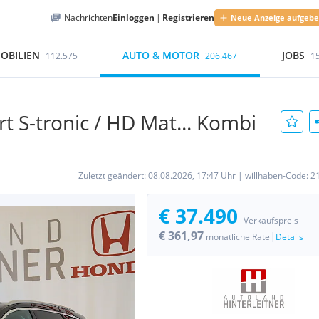
Nachrichten
Einloggen
|
Registrieren
Neue Anzeige aufgeb
OBILIEN
AUTO & MOTOR
JOBS
112.575
206.467
1
t S-tronic / HD Mat... Kombi
Zuletzt geändert:
08.08.2026, 17:47 Uhr
|
willhaben-Code:
2
€ 37.490
Verkaufspreis
€ 361,97
|
monatliche Rate
Details