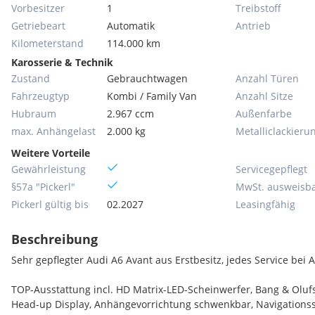
Vorbesitzer
1
Treibstoff
Getriebeart
Automatik
Antrieb
Kilometerstand
114.000 km
Karosserie & Technik
Zustand
Gebrauchtwagen
Anzahl Türen
Fahrzeugtyp
Kombi / Family Van
Anzahl Sitze
Hubraum
2.967 ccm
Außenfarbe
max. Anhängelast
2.000 kg
Metallic­lackieru
Weitere Vorteile
Gewährleistung
Servicegepflegt
§57a "Pickerl"
MwSt. ausweisb
Pickerl gültig bis
02.2027
Leasingfähig
Beschreibung
Sehr gepflegter Audi A6 Avant aus Erstbesitz, jedes Service bei 
TOP-Ausstattung incl. HD Matrix-LED-Scheinwerfer, Bang & Olu
Head-up Display, Anhängevorrichtung schwenkbar, Navigationssy