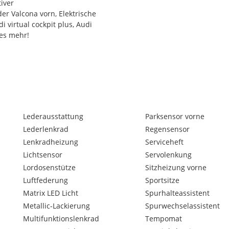
iver
er Valcona vorn, Elektrische
 virtual cockpit plus, Audi
les mehr!
Lederausstattung
Parksensor vorne
e im Internet gemachten
Lederlenkrad
Regensensor
e Gewähr und dienen
Lenkradheizung
Serviceheft
tümer bleiben vorbehalten.
der Angaben ist
Lichtsensor
Servolenkung
Lordosenstütze
Sitzheizung vorne
Luftfederung
Sportsitze
Matrix LED Licht
Spurhalteassistent
Metallic-Lackierung
Spurwechselassistent
Multifunktionslenkrad
Tempomat