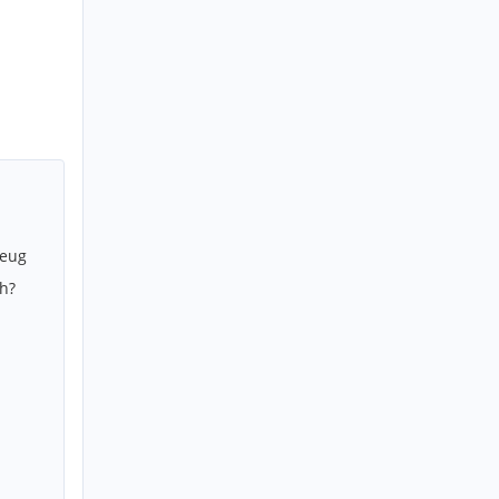
zeug
h?