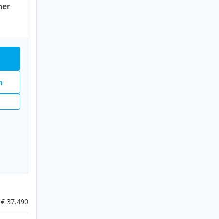
ner
n
n
€ 37.490