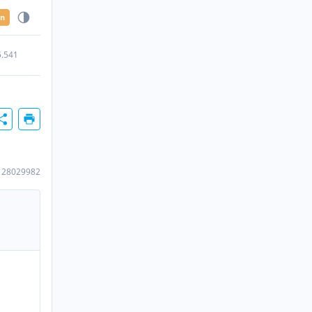
en
5.541
128029982