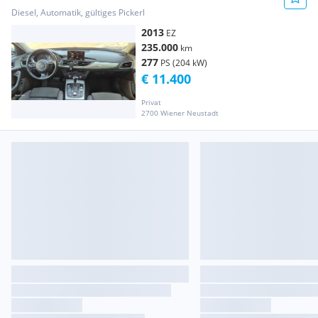
Diesel, Automatik, gültiges Pickerl
2013
EZ
235.000
km
277
PS (204 kW)
€ 11.400
Privat
2700 Wiener Neustadt