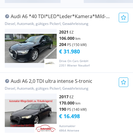
Audi A6 *40 TDI*LED*Leder*Kamera*Mild-
Hybrid-Technol...
Diesel, Automatik, gültiges Pickerl, Gewährleistung
2021
EZ
106.000
km
204
PS (150 kW)
€ 31.980
Drive On Cars GmbH
2351 Wiener Neudorf
Audi A6 2,0 TDI ultra intense S-tronic
Diesel, Automatik, gültiges Pickerl, Gewährleistung
2017
EZ
170.000
km
190
PS (140 kW)
€ 16.498
Automakler
4864 Attersee