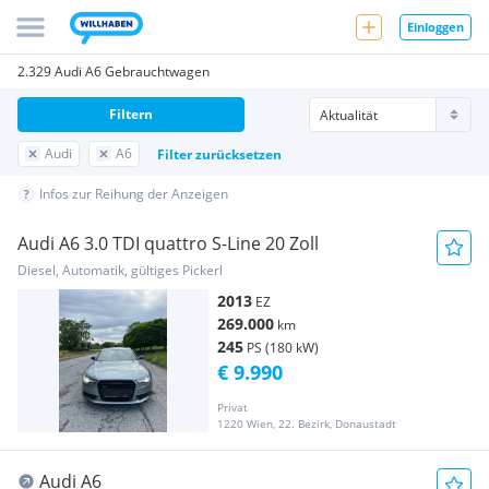
Einloggen
2.329 Audi A6 Gebrauchtwagen
Filtern
Audi
A6
Filter zurücksetzen
Infos zur Reihung der Anzeigen
Audi A6 3.0 TDI quattro S-Line 20 Zoll
Diesel, Automatik, gültiges Pickerl
2013
EZ
269.000
km
245
PS (180 kW)
€ 9.990
Privat
1220 Wien, 22. Bezirk, Donaustadt
Audi A6