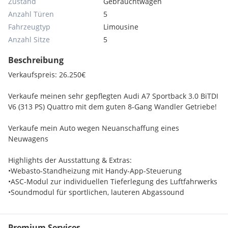
Zustand
Gebrauchtwagen
Anzahl Türen
5
Fahrzeugtyp
Limousine
Anzahl Sitze
5
Beschreibung
Verkaufspreis: 26.250€
Verkaufe meinen sehr gepflegten Audi A7 Sportback 3.0 BiTDI
V6 (313 PS) Quattro mit dem guten 8-Gang Wandler Getriebe!
Verkaufe mein Auto wegen Neuanschaffung eines
Neuwagens
Highlights der Ausstattung & Extras:
•Webasto-Standheizung mit Handy-App-Steuerung
•ASC-Modul zur individuellen Tieferlegung des Luftfahrwerks
•Soundmodul für sportlichen, lauteren Abgassound
•Softclose
•Vollleder-Ausstattung mit Sitzheizung vorne
•Elektrisch verstellbare Sportsitze mit Memory-Funktion
Premium Services