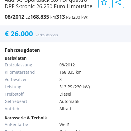
DPF S-tronic 26.250 Euro Limousine
08/2012
168.835
313
EZ
km
PS (230 kW)
€ 26.000
Verkaufspreis
Fahrzeugdaten
Basisdaten
Erstzulassung
08/2012
Kilometerstand
168.835 km
Vorbesitzer
3
Leistung
313 PS (230 kW)
Treibstoff
Diesel
Getriebeart
Automatik
Antrieb
Allrad
Karosserie & Technik
Außenfarbe
Weiß