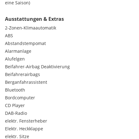
eine Saison)
Winterreifen 255/45 R19 Original Audi Felgen (Reifen erst
eine Saison)
Ausstattungen & Extras
2-Zonen-Klimaautomatik
- 3xS-Line
- S-Line Sportsitze
ABS
- Memory-Sitze
Abstandstempomat
- S-line Lenkrad
Alarmanlage
- Tempomat
Alufelgen
- Licht Assistent
Beifahrer-Airbag Deaktivierung
- Ambiente Beleuchtung
- Multifunktionslenkrad
Beifahrerairbags
- Drive Select
Berganfahrassistent
- Regensensor
Bluetooth
- Schwarzer Dachhimmel
Bordcomputer
- Parkassistent Vorne/Hinten
CD Player
- Keyless go
DAB-Radio
- Audi Sport Felgen
elektr. Fensterheber
Serienausstattungen:
Elektr. Heckklappe
* Seitenaufprallschutz
elektr. Sitze