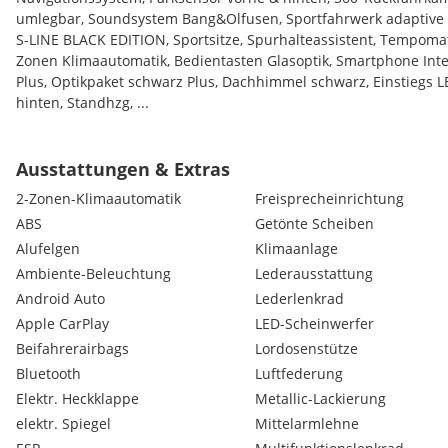
umlegbar, Soundsystem Bang&Olfusen, Sportfahrwerk adaptive 
S-LINE BLACK EDITION, Sportsitze, Spurhalteassistent, Tempomat, 
Zonen Klimaautomatik, Bedientasten Glasoptik, Smartphone Inte
Plus, Optikpaket schwarz Plus, Dachhimmel schwarz, Einstiegs L
hinten, Standhzg, ...
Leasingfähiger Gebrauchtwagen!– über 750 Autos verfügbar!
Ausstattungen & Extras
Bestbewerteter Autohandelsbetrieb Österreichs 2019, 2021,2023
2-Zonen-Klimaautomatik
Freisprecheinrichtung
(Kundenbewertungen bei )
ABS
Getönte Scheiben
Alufelgen
Klimaanlage
Alle Fahrzeuge verfügen über ein gültiges Pickerl!
Ambiente-Beleuchtung
Lederausstattung
Eigene Bosch-Car-Service-Fachwerkstätte mit Ersatzauto!
Android Auto
Lederlenkrad
Bauteilegarantiepaket mit 100%iger Schadensabdeckung gegen 
Apple CarPlay
LED-Scheinwerfer
Beifahrerairbags
Lordosenstütze
Bluetooth
Luftfederung
Elektr. Heckklappe
Metallic-Lackierung
elektr. Spiegel
Mittelarmlehne