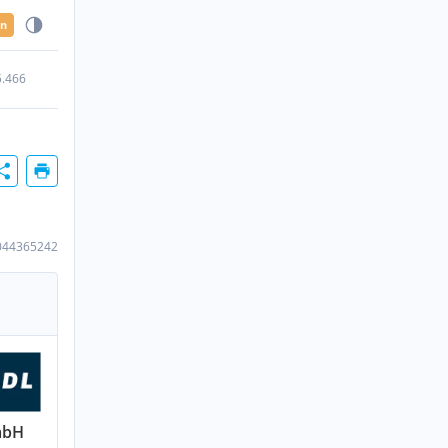
en
5.466
044365242
mbH