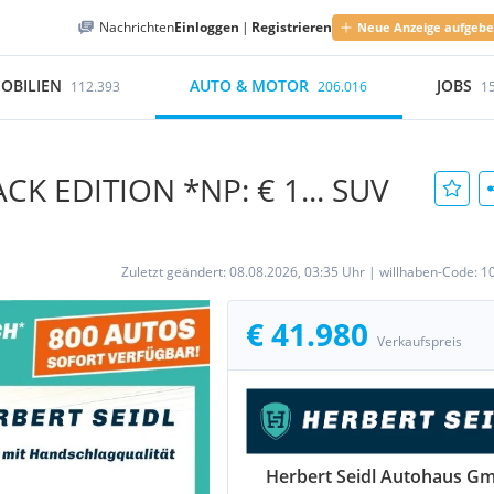
Nachrichten
Einloggen
|
Registrieren
Neue Anzeige aufgeb
OBILIEN
AUTO & MOTOR
JOBS
112.393
206.016
1
ACK EDITION *NP: € 1... SUV
Zuletzt geändert:
08.08.2026, 03:35 Uhr
|
willhaben-Code:
1
€ 41.980
Verkaufspreis
Herbert Seidl Autohaus G