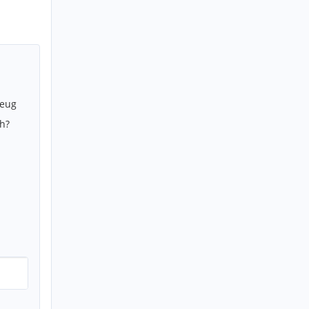
zeug
h?