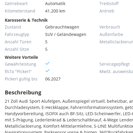
Getriebeart
Automatik
Treibstoff
Kilometerstand
41.200 km
Antrieb
Karosserie & Technik
Zustand
Gebrauchtwagen
Verbrauch
Fahrzeugtyp
SUV / Geländewagen
Außenfarbe
Anzahl Türen
5
Metallic­lackieru
Anzahl Sitze
5
Weitere Vorteile
Gewährleistung
Servicegepflegt
§57a "Pickerl"
MwSt. ausweisb
Pickerl gültig bis
06.2027
Beschreibung
21 Zoll Audi Sport Alufelgen, Außenspiegel virtuell, beheizbar, a
Durchladesystem, E-Heckklappe, Fahrerinformationssystem, get
Handyvorbereitung, ISOFIX auch BF-Sitz, LED-Scheinwerfer, LED-
mit S-Prägung, Lederlenkrad & Lederschaltknauf, 4-Wege Lenden
Metalliclackierung, Komfort-Mittelarmlehne, S-LINE Multifunktio
Navigationssystem, Parksensor vorne & hinten, 360°Rückfahrkame