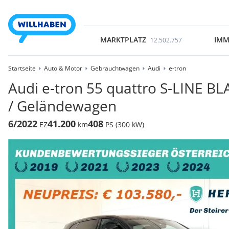
MARKTPLATZ
IMM
12.502.757
Startseite
Auto & Motor
Gebrauchtwagen
Audi
e-tron
Audi e-tron 55 quattro S-LINE BL
/ Geländewagen
6/2022
41.200
408
EZ
km
PS (300 kW)