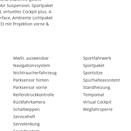
Air Suspension, Sportpaket
virtuelles Cockpit plus, 4-
rface, Ambiente Lichtpaket
ED mit Projektion vorne &
 & 2024!
MwSt. ausweisbar
Sportfahrwerk
Navigationssystem
Sportpaket
Nichtraucherfahrzeug
Sportsitze
Parksensor hinten
Spurhalteassistent
Parksensor vorne
Standheizung
geringen Aufpreis buchbar.
Reifendruckkontrolle
Tempomat
Rückfahrkamera
Virtual Cockpit
Schaltwippen
Wegfahrsperre
Serviceheft
Servolenkung