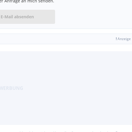
er Anfrage an mich senden.
E-Mail absenden
!
Anzeige