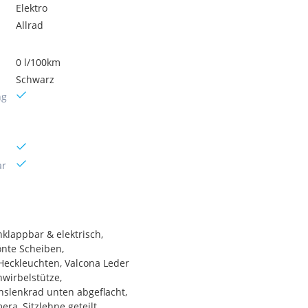
Elektro
Allrad
0 l/100km
Schwarz
ng
ar
nklappbar & elektrisch,
önte Scheiben,
Heckleuchten, Valcona Leder
wirbelstütze,
nslenkrad unten abgeflacht,
ra, Sitzlehne geteilt