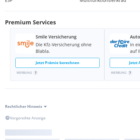
ESP
Multifunktionslenkrad
Premium Services
Smile Versicherung
Auto
Die Kfz-Versicherung ohne
In e
Blabla.
auf 
Jetzt Prämie berechnen
Jetzt
WERBUNG
WERBUNG
Rechtlicher Hinweis
Vorgereihte Anzeige