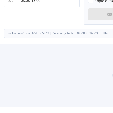
SA
08:00
-
15:00
Kopie dies
willhaben-Code:
1044365242
|
Zuletzt geändert:
08.08.2026, 03:35
Uhr