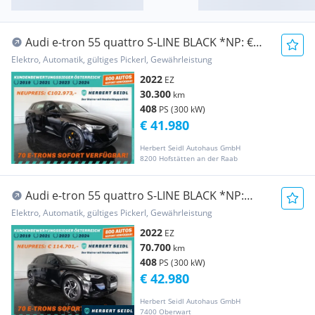
Audi e-tron 55 quattro S-LINE BLACK *NP: €
102.973,-...
Elektro, Automatik, gültiges Pickerl, Gewährleistung
2022
EZ
30.300
km
408
PS (300 kW)
€ 41.980
Herbert Seidl Autohaus GmbH
8200 Hofstätten an der Raab
Audi e-tron 55 quattro S-LINE BLACK *NP:
114.701,- /...
Elektro, Automatik, gültiges Pickerl, Gewährleistung
2022
EZ
70.700
km
408
PS (300 kW)
€ 42.980
Herbert Seidl Autohaus GmbH
7400 Oberwart