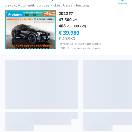
EDITION *NP: ...
Elektro, Automatik, gültiges Pickerl, Gewährleistung
2022
EZ
Aktion
47.500
km
408
PS (300 kW)
€ 39.980
€ 40.980
Herbert Seidl Autohaus GmbH
8200 Hofstätten an der Raab