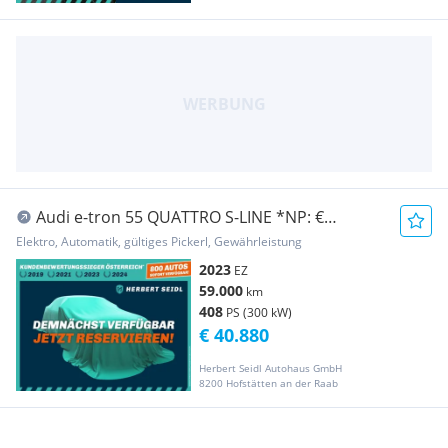
Audi e-tron 55 QUATTRO S-LINE *NP: €
103.048,-- / MA...
Elektro, Automatik, gültiges Pickerl, Gewährleistung
2023
EZ
59.000
km
408
PS (300 kW)
€ 40.880
Herbert Seidl Autohaus GmbH
8200 Hofstätten an der Raab