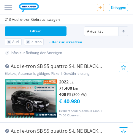
Einloggen
213 Audi e-tron Gebrauchtwagen
Filtern
Audi
e-tron
Filter zurücksetzen
Infos zur Reihung der Anzeigen
Audi e-tron SB 55 quattro S-LINE BLACK
EDITION *NP €...
Elektro, Automatik, gültiges Pickerl, Gewährleistung
2022
EZ
71.400
km
408
PS (300 kW)
€ 40.980
Herbert Seidl Autohaus GmbH
7400 Oberwart
Audi e-tron SB 55 quattro S-LINE BLACK