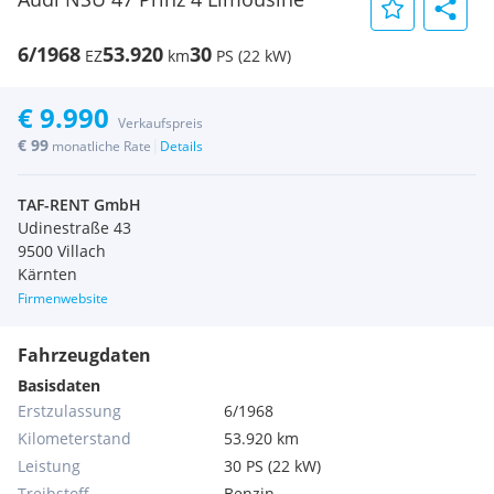
6/1968
53.920
30
EZ
km
PS (22 kW)
€ 9.990
Verkaufspreis
€ 99
|
monatliche Rate
Details
TAF-RENT GmbH
Udinestraße 43
9500 Villach
Kärnten
Firmenwebsite
Fahrzeugdaten
Basisdaten
Erstzulassung
6/1968
Kilometerstand
53.920 km
Leistung
30 PS (22 kW)
Treibstoff
Benzin