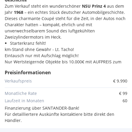
Zum Verkauf steht ein wunderschöner
NSU Prinz 4
aus dem
Jahr
1968
– ein echtes Stück deutscher Automobilgeschichte.
Dieses charmante Coupé steht für die Zeit, in der Autos noch
Charakter hatten – kompakt, ehrlich und mit
unverwechselbarem Sound des luftgekühlten
Zweizylindermotors im Heck.
Starterkranz fehlt!
km-Stand ohne Gewähr - Lt. Tacho!
Eintausch nur mit Aufschlag möglich!
Nur Wertsteigernde Objekte bis 10.000€ mit AUFPREIS zum
Eintausch möglich!
Preisinformationen
Wir stehen Ihnen jederzeit für Fragen telefonisch zur
Verfügung -!
Verkaufspreis
€ 9.990
Vorbehaltlich Irrtümer, Schreibfehler, Inseratfehler und
Zwischenverkauf
Monatliche Rate
€ 99
Laufzeit in Monaten
60
Finanzierung über SANTANDER-Bank!
Für detailliertere Auskünfte kontaktiere bitte direkt den
Händler.