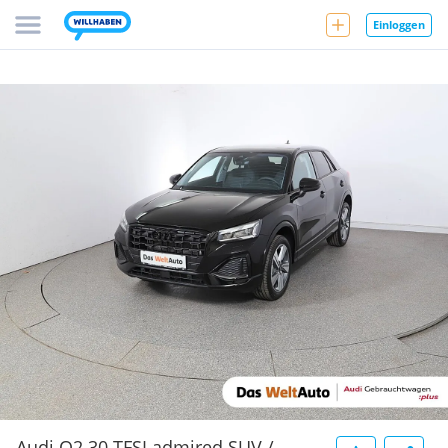
Einloggen
Audi Q2 30 TFSI admired SUV /