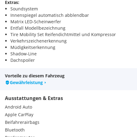
Extras:
Soundsystem
Innenspiegel automatisch abblendbar
Matrix LED-Scheinwerfer
Entfall Modellbezeichnung
Tire Mobility Set Reifendichtmittel und Kompressor
Verkehrszeichenerkennung
Müdigkeitserkennung
Shadow-Line
Dachspoiler
Seitenfenster ab B-Säule abgedunkelt
DAB-Radio
Vorteile zu diesem Fahrzeug
Sitz-Fahrer höhenverstellbar
Gewährleistung
Sitz-Fahrer & Beifahrer höhenverstellbar
Ausstattungen & Extras
Android Auto
Apple CarPlay
Beifahrerairbags
Bluetooth