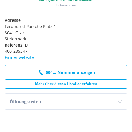
Seit
16
Jahren Händler bei willhaben
Unternehmen
Adresse
Ferdinand Porsche Platz 1
8041 Graz
Steiermark
Referenz ID
400-285347
Firmenwebsite
004... Nummer anzeigen
Mehr über diesen Händler erfahren
Öffnungszeiten