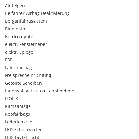
Wärmeschutzverglasung
Alufelgen
Innenbeleuchtung
Beifahrer-Airbag Deaktivierung
Serienfahrwerk
Berganfahrassistent
Elektromechanische Parkbremse
Heckleuchten
Bluetooth
Normalsitze vorn
Bordcomputer
Progressivlenkung
elektr. Fensterheber
Reifenreparaturset
elektr. Spiegel
Start-Stop-System mit Rekuperation
ESP
Scheibenwaschanlage
Kopfstützen hinten
Fahrerairbag
Fahrersitz manuell höhenverstellbar
Freisprecheinrichtung
Audi connect Notruf & Service
Getönte Scheiben
Dekoreinlagen Diamantlack silbergrau
Innenspiegel autom. abblendend
MMI Radio plus
ISOFIX
Ottopartikelfilter
Rücksitzlehne umklappbar
Klimaanlage
Verbandmaterial und Wardreieck
Kopfairbags
Bordwerkzeug im Gepäckraum
Lederlenkrad
Gurtanlegekontrolle für alle Sitzplätze
LED-Scheinwerfer
Vorderradantrieb
LED-Tagfahrlicht
Kopfstützen vorn