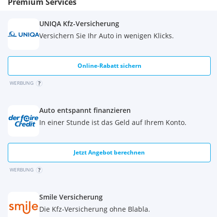
Premium Services
Audi Garantie 5 Jahre 100.000 KM
UNIQA Kfz-Versicherung
Audi sound system
Versichern Sie Ihr Auto in wenigen Klicks.
Fahrerinformationssystem mit Farbdisplay
Online-Rabatt sichern
Geschwindigkeitsregelanlage
WERBUNG
Infotainmentpaket Connectivity
Kindersitzbefestigung ISOFIX
Auto entspannt finanzieren
In einer Stunde ist das Geld auf Ihrem Konto.
Komfortklimaautomatik
Komfortpaket
Jetzt Angebot berechnen
Komfortschlüssel
WERBUNG
Multifunktions-Lederlenkrad
Smile Versicherung
Privacy Verglasung
Die Kfz-Versicherung ohne Blabla.