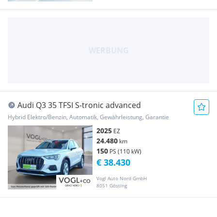
Audi Q3 35 TFSI S-tronic advanced
Hybrid Elektro/Benzin, Automatik, Gewährleistung, Garantie
2025
EZ
24.480
km
150
PS (110 kW)
€ 38.430
Vogl Auto Nord GmbH
8051 Gösting