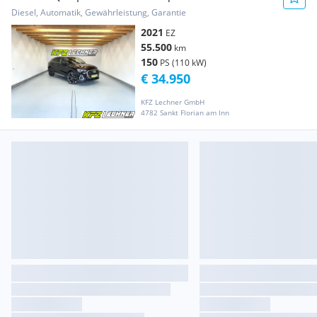
VIRTUAL*AC...
Diesel, Automatik, Gewährleistung, Garantie
2021
EZ
55.500
km
150
PS (110 kW)
€ 34.950
KFZ Lechner GmbH
4782 Sankt Florian am Inn