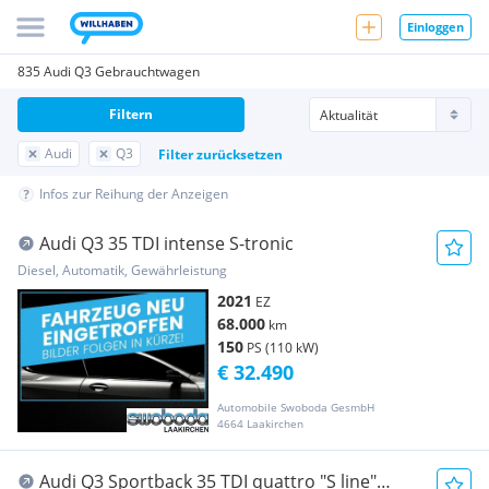
Einloggen
835 Audi Q3 Gebrauchtwagen
Filtern
Audi
Q3
Filter zurücksetzen
Infos zur Reihung der Anzeigen
Audi Q3 35 TDI intense S-tronic
Diesel, Automatik, Gewährleistung
2021
EZ
68.000
km
150
PS (110 kW)
€ 32.490
Automobile Swoboda GesmbH
4664 Laakirchen
Audi Q3 Sportback 35 TDI quattro "S line"