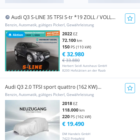
Audi Q3 S-LINE 35 TFSI S-tr *19 ZOLL / VOLL
LED / NA...
Benzin, Automatik, gültiges Pickerl, Gewährleistung
2022
EZ
Aktion
72.100
km
150
PS (110 kW)
€ 32.980
€ 33.880
Herbert Seidl Autohaus GmbH
8200 Hofstätten an der Raab
Audi Q3 2.0 TFSI sport quattro (162 KW)
**LED/Sports...
Benzin, Automatik, gültiges Pickerl, Gewährleistung
2018
EZ
118.000
km
220
PS (162 kW)
€ 19.490
DM Handels GmbH
7423 Pinkafeld