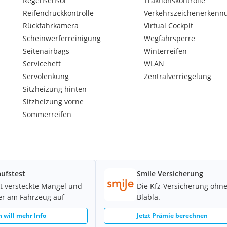
Regensensor
Traktionskontrolle
Reifendruckkontrolle
Verkehrszeichenerkenn
Rückfahrkamera
Virtual Cockpit
Scheinwerferreinigung
Wegfahrsperre
Seitenairbags
Winterreifen
Serviceheft
WLAN
Servolenkung
Zentralverriegelung
Sitzheizung hinten
Sitzheizung vorne
Sommerreifen
ufstest
Smile Versicherung
t versteckte Mängel und
Die Kfz-Versicherung ohn
er am Fahrzeug auf
Blabla.
h will mehr Info
Jetzt Prämie berechnen