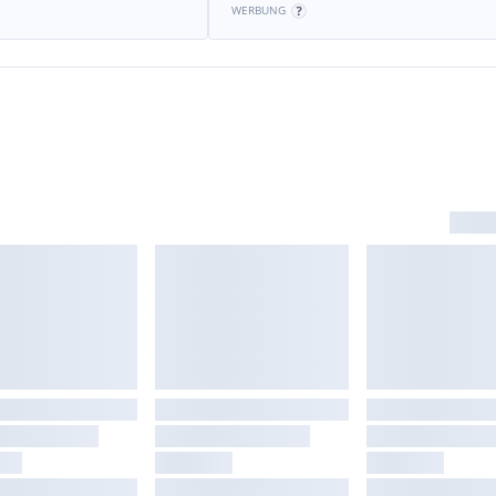
WERBUNG
tiver Anzeige (APS Plus)
htet
City)
 basic)