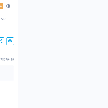
en
5.563
878679439