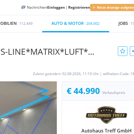
Nachrichten
Einloggen
|
Registrieren
Neue Anzeige aufgeb
OBILIEN
AUTO & MOTOR
JOBS
112.449
204.002
1
c*S-LINE*MATRIX*LUFT*...
Zuletzt geändert:
02.08.2026, 11:10 Uhr
|
willhaben-Code:
1
€ 44.990
Verkaufspreis
Autohaus Treff GmbH