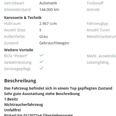
Getriebeart
Automatik
Treibstoff
Kilometerstand
144.000 km
Antrieb
Karosserie & Technik
Hubraum
2.967 ccm
Fahrzeugtyp
Anzahl Sitze
5
Anzahl Türen
Außenfarbe
Grau
Metallic­lackieru
Zustand
Gebrauchtwagen
Weitere Vorteile
§57a "Pickerl"
MwSt. ausweisb
Gewährleistung
Leasingfähig
Servicegepflegt
Beschreibung
Das Fahrzeug befindet sich in einem Top gepflegten Zustand
Sehr gute Ausstattung siehe Beschreibung
1.Besitz
Nichtraucherfahrzeug
Unfallfrei
Pickerl bis 01/2027+4 Überziehmonate