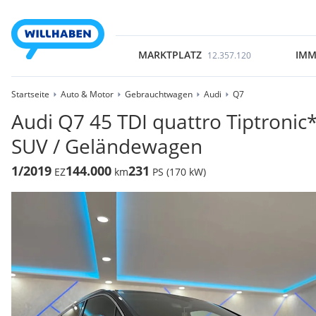
MARKTPLATZ
IMM
12.357.120
Startseite
Auto & Motor
Gebrauchtwagen
Audi
Q7
Audi Q7 45 TDI quattro Tiptroni
SUV / Geländewagen
1/2019
144.000
231
EZ
km
PS (170 kW)