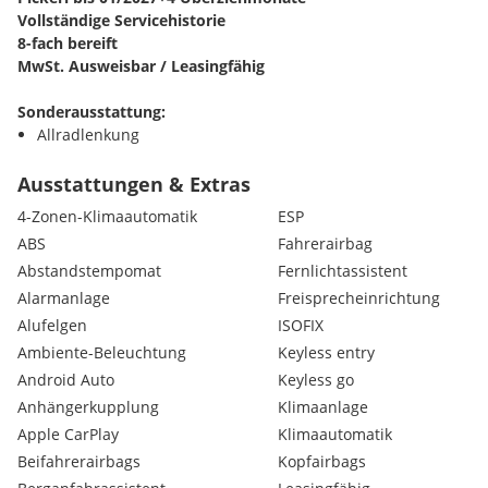
Vollständige Servicehistorie
8-fach bereift
MwSt. Ausweisbar / Leasingfähig
Sonderausstattung:
Allradlenkung
Anhängerkupplung (Kugelkopf elektrisch schwenkbar)
Assistenz-Paket Tour
Ausstattungen & Extras
Audi Smartphone Interface
4-Zonen-Klimaautomatik
ESP
Ausstattungs-Paket: S line Sport / Plus
ABS
Fahrerairbag
Außenspiegel elektr. verstell-, heiz- und anklappbar, mit Ab
Abstandstempomat
Fernlichtassistent
Bordsteinautomatik
Bluetooth-Freisprecheinrichtung mit Spracherkennung (Audi
Alarmanlage
Freisprecheinrichtung
Klimaautomatik 4-Zonen
Alufelgen
ISOFIX
Kombiinstrument digital (virtual cockpit plus)
Ambiente-Beleuchtung
Keyless entry
Komfortschlüssel mit sensorgesteuerter Heckklappenentriegel
Android Auto
Keyless go
schliessen)
Anhängerkupplung
Klimaanlage
Kontur / Ambientebeleuchtungs-Paket (plus)
Kraftstofftank: 85 Ltr.
Apple CarPlay
Klimaautomatik
Lenkrad (Sport/Leder - 3-Speichen, unten abgeflacht) mit Mul
Beifahrerairbags
Kopfairbags
Schaltfunktion