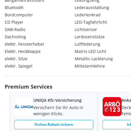
Berganfahrassistent
Leasingfähig
LM-Felgen 9x20 (5-Speichen, Turbinen-Design)
Bluetooth
Lederausstattung
Matrix-LED-Scheinwerfer
Bordcomputer
Lederlenkrad
Mittelarmlehne vorn Komfortausstattung
Perleffekt-Lackierung
CD Player
LED-Tagfahrlicht
Rückfahrkamera
DAB-Radio
Lichtsensor
Rücksitze (2. Reihe) verschiebbar (plus)
Dachreling
Lordosenstütze
Schließ-/Startsystem Advanced Key (Komfortschlüssel)
elektr. Fensterheber
Luftfederung
Sound-System Bang & Olufsen
Elektr. Heckklappe
Matrix LED Licht
Sound-System BOSE
elektr. Sitze
Sperrdifferential
Metallic-Lackierung
Weitere Ausstattung:
elektr. Spiegel
Mittelarmlehne
Airbag Fahrer-/Beifahrerseite
Anti-Blockier-System (ABS)
Antriebsart: Allradantrieb
Premium Services
Audi connect (Internetbasierende Dienste)
Audi connect (Notruf- und Assistance-System)
UNIQA Kfz-Versicherung
Anka
Audi Drive Select
Versichern Sie Ihr Auto in
Deck
Audi music interface
wenigen Klicks.
Fehl
Außenspiegel Wagenfarbe
Bedienelemente Glasoptik, inkl. erweiterter Aluminium-Optik
Online-Rabatt sichern
Ic
Bremsassistent