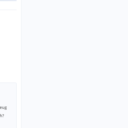
zeug
h?