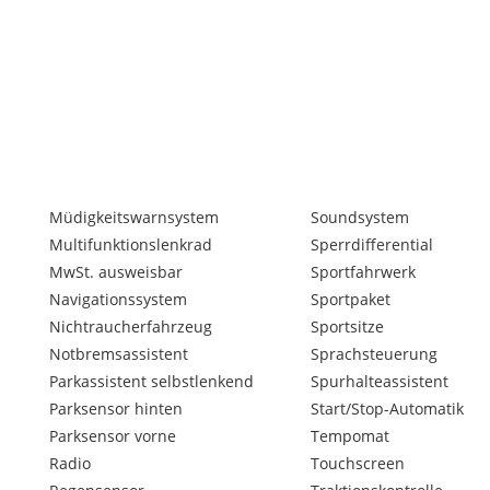
Müdigkeitswarnsystem
Soundsystem
Multifunktionslenkrad
Sperrdifferential
blendautomatik und
MwSt. ausweisbar
Sportfahrwerk
 Phone Box)
Navigationssystem
Sportpaket
Nichtraucherfahrzeug
Sportsitze
Notbremsassistent
Sprachsteuerung
ung inkl. (öffnen +
Parkassistent selbstlenkend
Spurhalteassistent
Parksensor hinten
Start/Stop-Automatik
Parksensor vorne
Tempomat
tifunktion und
Radio
Touchscreen