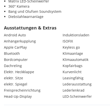
Matrix LED-Scheinwerfer
360° Kamera
Bang und Olufsen Soundsystem
Diebstahlwarnanlage
Sitzbelüftung
Tire Mobility Set Reifendichtmittel und Kompressor
Ausstattungen & Extras
Scheibenwaschdüsen beheizbar
Android Auto
Induktionsladen
Verkehrszeichenerkennung
Anhängerkupplung
ISOFIX
Sonnenschutzrollo für Heckscheibe manuell
Apple CarPlay
Keyless go
Shadow-Line
Seitenfenster ab B-Säule abgedunkelt
Bluetooth
Klimaanlage
Holzeinlagen
Bordcomputer
Klimaautomatik
DAB-Radio
Dachreling
Kopfairbags
Elektr. Heckklappe
Kurvenlicht
elektr. Sitze
Leasingfähig
elektr. Spiegel
Lederausstattung
Freisprecheinrichtung
Lederlenkrad
Head-Up-Display
LED-Scheinwerfer