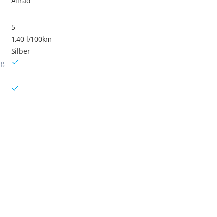
Allrad
5
1,40 l/100km
Silber
ng