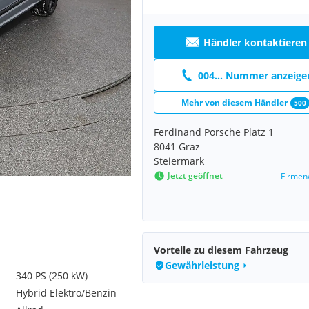
Händler kontaktieren
004... Nummer anzeige
Mehr von diesem Händler
500
Ferdinand Porsche Platz 1
8041 Graz
Steiermark
Jetzt geöffnet
Firmen
Vorteile zu diesem Fahrzeug
Gewährleistung
340 PS (250 kW)
Hybrid Elektro/Benzin