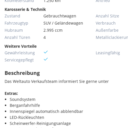
Kilometerstand
1.250 km
Antrieb
Karosserie & Technik
Zustand
Gebrauchtwagen
Anzahl Sitze
Fahrzeugtyp
SUV / Geländewagen
Verbrauch
Hubraum
2.995 ccm
Außenfarbe
Anzahl Türen
4
Metallic­lackieru
Weitere Vorteile
Gewährleistung
Leasingfähig
Servicegepflegt
Beschreibung
Das Weltauto Verkaufsteam informiert Sie gerne unter
Extras:
Soundsystem
Berganfahrhilfe
Innenspiegel automatisch abblendbar
LED-Rückleuchten
Scheinwerfer-Reinigungsanlage