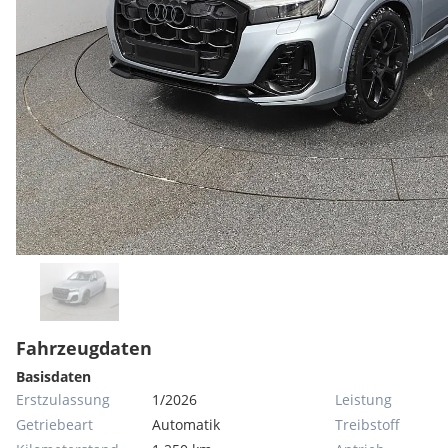
Fahrzeugdaten
Basisdaten
Erstzulassung
1/2026
Leistung
Getriebeart
Automatik
Treibstoff