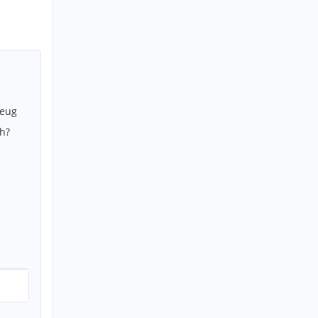
zeug
h?