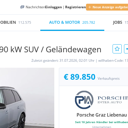
Nachrichten
Einloggen
|
Registrieren
Neue Anzeige aufgeb
OBILIEN
AUTO & MOTOR
JOBS
112.575
205.782
1
e 290 kW SUV / Geländewagen
Zuletzt geändert:
31.07.2026, 02:01 Uhr
|
willhaben-Code:
1
€ 89.850
Verkaufspreis
Porsche Graz Liebenau
Seit
16
Jahren Händler bei willhabe
Unternehmen