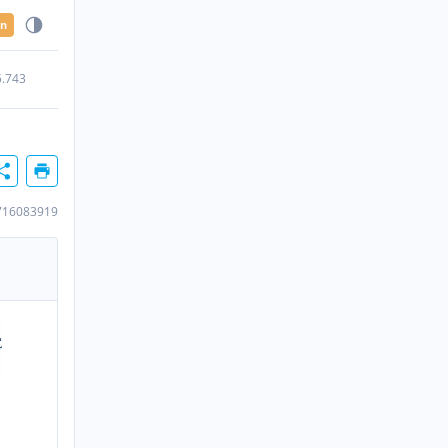
en
5.743
716083919
n