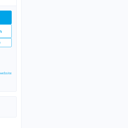
n
website