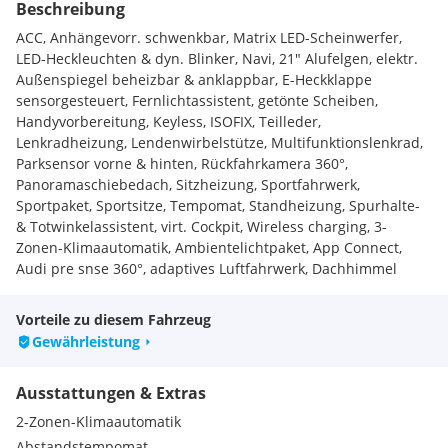
Beschreibung
ACC, Anhängevorr. schwenkbar, Matrix LED-Scheinwerfer,
LED-Heckleuchten & dyn. Blinker, Navi, 21" Alufelgen, elektr.
Außenspiegel beheizbar & anklappbar, E-Heckklappe
sensorgesteuert, Fernlichtassistent, getönte Scheiben,
Handyvorbereitung, Keyless, ISOFIX, Teilleder,
Lenkradheizung, Lendenwirbelstütze, Multifunktionslenkrad,
Parksensor vorne & hinten, Rückfahrkamera 360°,
Panoramaschiebedach, Sitzheizung, Sportfahrwerk,
Sportpaket, Sportsitze, Tempomat, Standheizung, Spurhalte-
& Totwinkelassistent, virt. Cockpit, Wireless charging, 3-
Zonen-Klimaautomatik, Ambientelichtpaket, App Connect,
Audi pre snse 360°, adaptives Luftfahrwerk, Dachhimmel
schwarz, Rücksitzbank längsverschiebbar, Seitenairbags
hinten, adapt. Scheibenwischer, Schaltwippen, Audi phone
Vorteile zu diesem Fahrzeug
box, Softclose, ...
Gewährleistung
Leasingfähiger Gebrauchtwagen!
Ausstattungen & Extras
– über 750 Autos verfügbar!
2-Zonen-Klimaautomatik
Bestbewerteter Autohandelsbetrieb Österreichs 2019, 2021,
Abstandstempomat