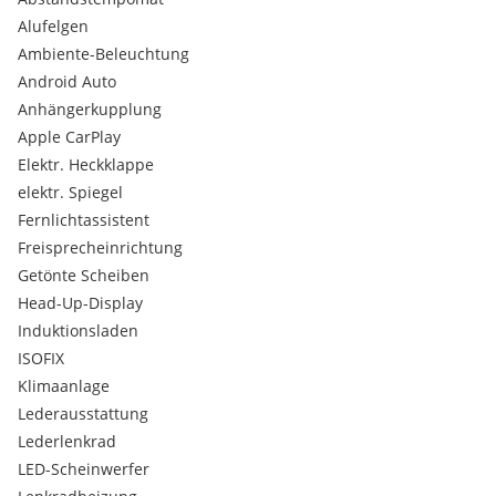
2023 & 2024!
Alufelgen
(Kundenbewertungen bei )
Ambiente-Beleuchtung
Alle Fahrzeuge verfügen über ein gültiges Pickerl!
Android Auto
Anhängerkupplung
Eigene Bosch-Car-Service-Fachwerkstätte mit Ersatzauto!
Apple CarPlay
Bauteilegarantiepaket mit 100%iger Schadensabdeckung
Elektr. Heckklappe
gegen geringen Aufpreis buchbar.
elektr. Spiegel
Fernlichtassistent
Freisprecheinrichtung
Getönte Scheiben
Head-Up-Display
Induktionsladen
ISOFIX
Klimaanlage
Lederausstattung
Lederlenkrad
LED-Scheinwerfer