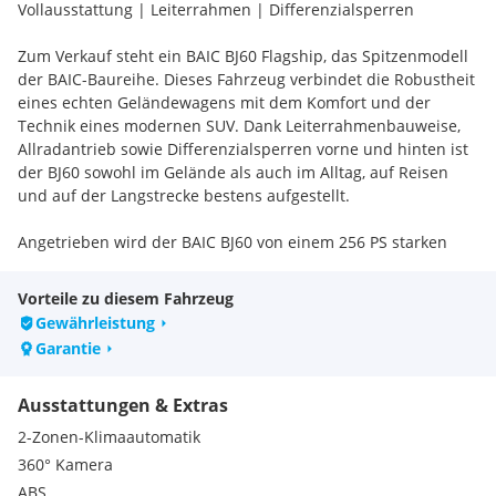
Vollausstattung | Leiterrahmen | Differenzialsperren
Zum Verkauf steht ein BAIC BJ60 Flagship, das Spitzenmodell
der BAIC-Baureihe. Dieses Fahrzeug verbindet die Robustheit
eines echten Geländewagens mit dem Komfort und der
Technik eines modernen SUV. Dank Leiterrahmenbauweise,
Allradantrieb sowie Differenzialsperren vorne und hinten ist
der BJ60 sowohl im Gelände als auch im Alltag, auf Reisen
und auf der Langstrecke bestens aufgestellt.
Angetrieben wird der BAIC BJ60 von einem 256 PS starken
Verbrennungsmotor, unterstützt von einem Elektromotor mit
13, 6 PS im Sinne eines Mild-Hybrid-Systems. Das sorgt für
Vorteile zu diesem Fahrzeug
kraftvolle Fahrleistungen und moderne Effizienz.
Gewährleistung
Garantie
Das Fahrzeug bietet 7 Sitzplätze inklusive Dreiersitzbank im
Heck. Alle Sitze lassen sich zu einem sehr flachen Innenraum
Ausstattungen & Extras
umlegen – ideal für Familie, Freizeit, Reise oder Transport.
2-Zonen-Klimaautomatik
Besonders hervorzuheben ist die umfangreiche
360° Kamera
Vollausstattung:
ABS