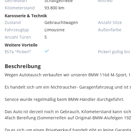
Getriebeart
Schaltgetriebe
Antrieb
Kilometerstand
93.800 km
Karosserie & Technik
Zustand
Gebrauchtwagen
Anzahl Sitze
Fahrzeugtyp
Limousine
Außenfarbe
Anzahl Türen
5
Weitere Vorteile
§57a "Pickerl"
Pickerl gültig bis
Beschreibung
Wegen Autotausch verkaufen wir unseren BMW 116d M-Sport, 1
Es handelt sich um ein Nichtraucher- Garagenfahrzeug und ist s
Service wurde regelmäßig beim BMW-Händler durchgeführt.
Das Auto ist derzeit noch in Gebrauch, Kilometerstand kann sic
4fach Bereifung (Sommerreifen auf Original-BMW-Alufelgen 19Zo
Da es sich um einen Privatverkauf handelt gibt es keine Garant