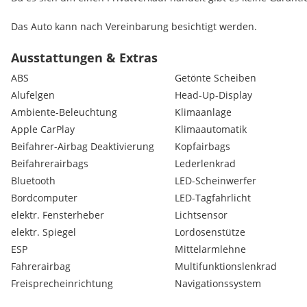
Das Auto kann nach Vereinbarung besichtigt werden.
Optional können auch noch extra (nicht im Preis inkludiert) Win
Ausstattungen & Extras
Alufelgen (18 Zoll, Styling 819M, 225/40/18) gegen einen Aufprei
ABS
Getönte Scheiben
werden.
Alufelgen
Head-Up-Display
Ambiente-Beleuchtung
Klimaanlage
Apple CarPlay
Klimaautomatik
Beifahrer-Airbag Deaktivierung
Kopfairbags
Beifahrerairbags
Lederlenkrad
Bluetooth
LED-Scheinwerfer
Bordcomputer
LED-Tagfahrlicht
elektr. Fensterheber
Lichtsensor
elektr. Spiegel
Lordosenstütze
ESP
Mittelarmlehne
Fahrerairbag
Multifunktionslenkrad
Freisprecheinrichtung
Navigationssystem