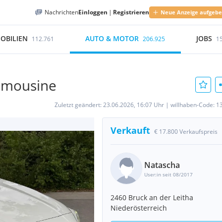
Nachrichten
Einloggen
|
Registrieren
Neue Anzeige aufgeb
OBILIEN
AUTO & MOTOR
JOBS
112.761
206.925
1
Limousine
Zuletzt geändert:
23.06.2026, 16:07 Uhr
|
willhaben-Code:
1
Verkauft
€ 17.800 Verkaufspreis
Natascha
User:in seit 08/2017
2460 Bruck an der Leitha
Niederösterreich