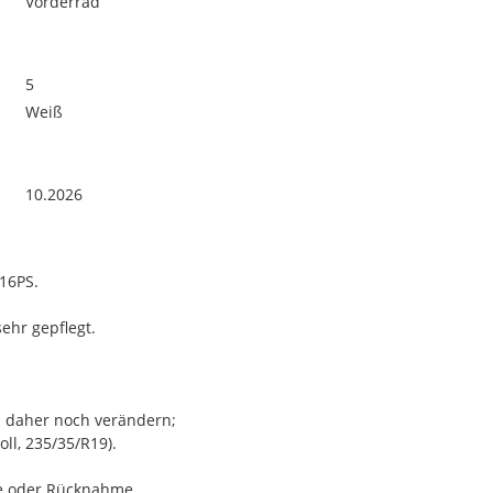
Vorderrad
5
Weiß
10.2026
16PS.
ehr gepflegt.
h daher noch verändern;
ll, 235/35/R19).
ie oder Rücknahme.