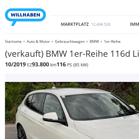
MARKTPLATZ
IMM
12.494.520
Startseite
Auto & Motor
Gebrauchtwagen
BMW
1er-Reihe
(verkauft) BMW 1er-Reihe 116d 
10/2019
93.800
116
EZ
km
PS (85 kW)