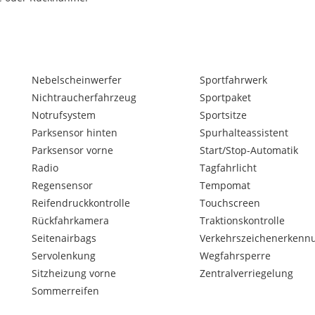
terreifen auf Original-BMW-
s von Euro 700,-- erworben
Nebelscheinwerfer
Sportfahrwerk
Nichtraucherfahrzeug
Sportpaket
Notrufsystem
Sportsitze
Parksensor hinten
Spurhalteassistent
Parksensor vorne
Start/Stop-Automatik
Radio
Tagfahrlicht
Regensensor
Tempomat
Reifendruckkontrolle
Touchscreen
Rückfahrkamera
Traktionskontrolle
Seitenairbags
Verkehrszeichenerkenn
Servolenkung
Wegfahrsperre
Sitzheizung vorne
Zentralverriegelung
Sommerreifen