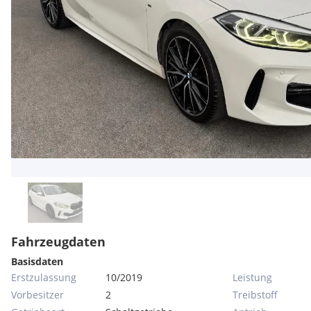
Fahrzeugdaten
Basisdaten
Erstzulassung
10/2019
Leistung
Vorbesitzer
2
Treibstoff