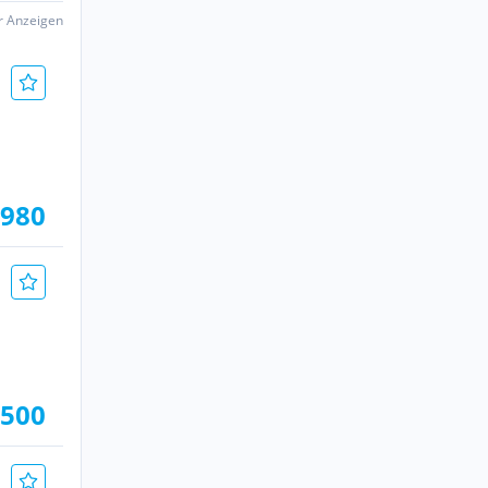
er Anzeigen
.980
.500