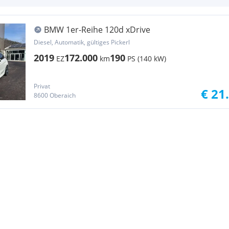
BMW 1er-Reihe 120d xDrive
Diesel, Automatik, gültiges Pickerl
2019
172.000
190
EZ
km
PS (140 kW)
Privat
€ 21
8600 Oberaich