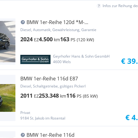
Infos zur Reihung d
BMW 1er-Reihe 120d *M-
Paket/Pano/HUD/Innovations Paket/360°/D...
Diesel, Automatik, Gewährleistung, Garantie
2024
4.500
163
EZ
km
PS (120 kW)
Geyrhofer Hans & Sohn GesmbH
€ 39
4600 Wels
BMW 1er-Reihe 116d E87
Diesel, Schaltgetriebe, gültiges Pickerl
2011
253.348
116
EZ
km
PS (85 kW)
Privat
€ 4
9184 St. Jakob im Rosental
BMW 1er-Reihe 116d