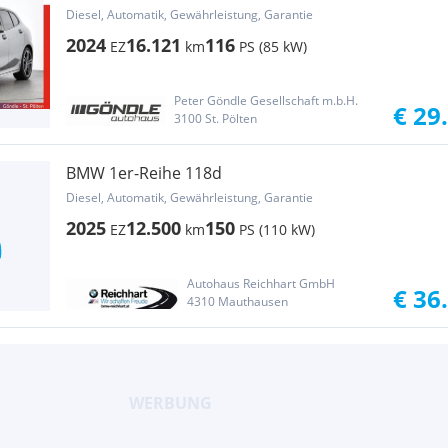
Diesel, Automatik, Gewährleistung, Garantie
2024
16.121
116
EZ
km
PS (85 kW)
Peter Göndle Gesellschaft m.b.H.
€ 29
3100 St. Pölten
BMW 1er-Reihe 118d
Diesel, Automatik, Gewährleistung, Garantie
2025
12.500
150
EZ
km
PS (110 kW)
Autohaus Reichhart GmbH
€ 36
4310 Mauthausen