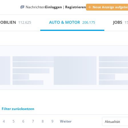
Nachrichten
Einloggen
|
Registrieren
Neue Anzeige aufgeb
OBILIEN
AUTO & MOTOR
JOBS
112.625
206.175
1
Filter zurücksetzen
4
5
6
7
8
9
Weiter