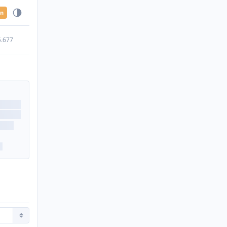
en
5.677