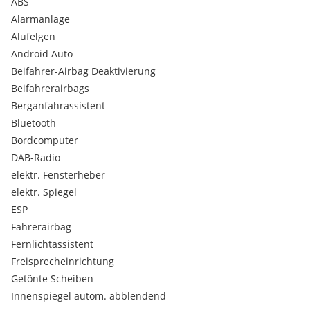
ABS
- Bordcomputer uvm..
Alarmanlage
Alufelgen
Service...
- Pickerl neu
Android Auto
- Service neu
Beifahrer-Airbag Deaktivierung
Beifahrerairbags
Alle Angaben ohne Gewähr. Druck und Satzfehler sowie
Berganfahrassistent
Irrtümer Vorbehalt....
Bluetooth
Außenausstattung: Shadow-Line Hochglanz
Bordcomputer
Außenausstattung: Shadow-Line Hochglanz (erweiterter
DAB-Radio
Umfang)
elektr. Fensterheber
Fahrassistenz-System: Driving Assistant
elektr. Spiegel
Fahrassistenz-System: Fernlichtassistent
ESP
Fzg. ohne Modell-Schriftzug
Fahrerairbag
Innenspiegel mit Abblendautomatik
Klimaautomatik 2-Zonen mit autom. Umluft-Control,
Fernlichtassistent
erweiterter Umfang
Freisprecheinrichtung
Parkassistent-Paket
Getönte Scheiben
Sitzbezug / Polsterung: Leder Dakota perforiert
Innenspiegel autom. abblendend
Sitzheizung vorn