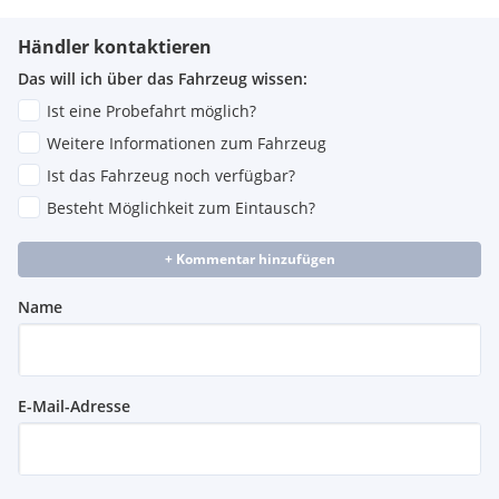
Getränkehalter
Handschuhkasten
Händler kontaktieren
Interieurleisten Quarzsilber matt
Kennzeichenlicht in LED-Technik
Das will ich über das Fahrzeug wissen:
Lautsprechersystem Stereo mit 6 Lautsprechern
Ist eine Probefahrt möglich?
Connected Package Professional
Weitere Informationen zum Fahrzeug
DAB-Tuner
Fahrzeugschlüssel
Ist das Fahrzeug noch verfügbar?
Performance Control
Besteht Möglichkeit zum Eintausch?
Reifenreparatur-Set
Stoßfängersystem
+ Kommentar hinzufügen
Fondsitze
BMW Controller
Name
BMW ID
Armauflage
Armauflage vorne
Auspuffendrohrblenden, sichtbar
Batterie im Motorraum
E-Mail-Adresse
Fernbedienung für Zentralverriegelung, inklusive
integriertem Schlüssel (mit 4 Tasten)
Handschuhkasten, innen beleuchtet und Deckelinnenteil
beflockt