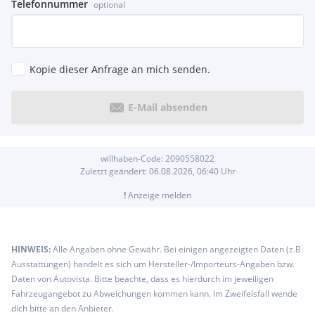
Telefonnummer
optional
Scheibenwischer
Advantage
Frontscheinwerfer
Halogen-Freiformscheinwerfer
Kopie dieser Anfrage an mich senden.
Heckleuchten Glühlampen-Technik
Polsterung Stoff Grid
E-Mail absenden
willhaben-Code:
2090558022
Zuletzt geändert:
06.08.2026, 06:40
Uhr
!
Anzeige melden
HINWEIS:
Alle Angaben ohne Gewähr. Bei einigen angezeigten Daten (z.B.
Ausstattungen) handelt es sich um Hersteller-/Importeurs-Angaben bzw.
Daten von Autovista. Bitte beachte, dass es hierdurch im jeweiligen
Fahrzeugangebot zu Abweichungen kommen kann. Im Zweifelsfall wende
dich bitte an den Anbieter.