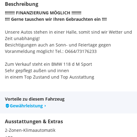
Beschreibung
!!!!!!!! FINANZIERUNG MÖGLICH !!!!!!!!
!!!! Gerne tauschen wir Ihren Gebrauchten ein !!!!
Unsere Autos stehen in einer Halle, somit sind wir Wetter und
Zeit unabhängig!
Besichtigungen auch an Sonn- und Feiertage gegen
Voranmeldung möglich! Tel.: O664/73176233
Zum Verkauf steht ein BMW 118 d M Sport
Sehr gepflegt außen und innen
in einem Top Zustand und Top Ausstattung
Ausstattung...
- LED
Vorteile zu diesem Fahrzeug
- USB
Gewährleistung
- Klima
- Navi
Ausstattungen & Extras
- Tempomat
- 2 Schlüssel
2-Zonen-Klimaautomatik
- Servicebuch