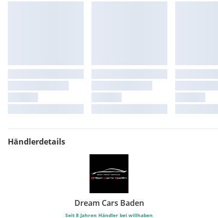
Geschwindigkeitsregelung mit Bremsfunktion
Haltegriffe
Heimleuchten
iDrive Controller
Integrierte Betriebsanleitung
Lenksäulenverstellung
Mittelkonsole, hinten
Modellschriftzug
Ölsensor für Niveau und Qualität
Park Distance Control (PDC)
Parkbremse mit Autohold-Funktion, elektromechanisch
Personal Profile
Radschraubensicherung
Händlerdetails
Reifenpannenset,
Seitenaufprallschutz
Seriensitze für Fahrer und Beifahrer
Servotronic
Sicherheitsbatterieklemme
Sonnenblenden
Dream Cars Baden
Speed Limiter
Steckdose (12 V)
Seit
8
Jahren Händler bei willhaben