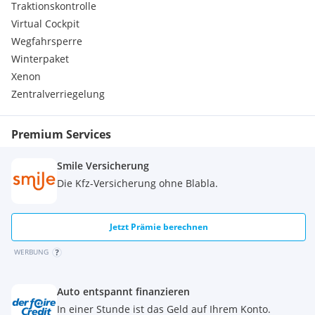
Traktionskontrolle
LM-Felgen
Virtual Cockpit
M Sport
Motor 2,0 Ltr. - 110 kW 16V Turbodiesel
Wegfahrsperre
Nebelscheinwerfer LED
Winterpaket
Park-Distance-Control (PDC) vorn und hinten
Xenon
Parkbremse elektrisch
Zentralverriegelung
Personalisierungssystem (Personal Profile)
Reifendruck-Kontrollsystem
Rußpartikelfilter
Premium Services
Rücksitzlehne geteilt/klappbar
Schadstoffarm nach Abgasnorm Euro 6d
Smile Versicherung
Scheibenwaschdüsen heizbar
Die Kfz-Versicherung ohne Blabla.
Scheinwerfer LED
Seitenairbag vorn
Service-System: ConnectedDrive Services
Jetzt Prämie berechnen
Service-System: Intelligenter Notruf inkl. TeleServices
Servolenkung Servotronic
WERBUNG
Sport-Fahrwerk (M-Technic)
Sportlenkung (M-Technic)
Sportsitze vorn
Auto entspannt finanzieren
Start-Stop-Knopf
In einer Stunde ist das Geld auf Ihrem Konto.