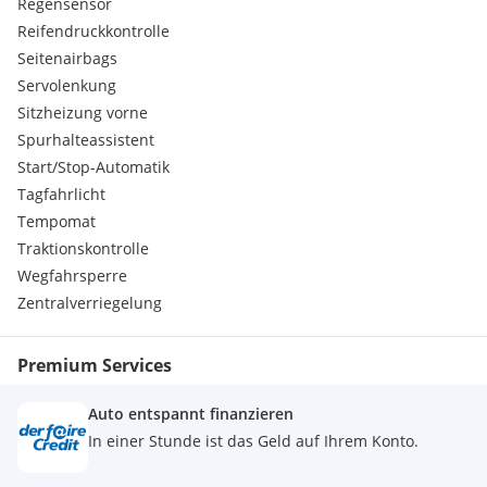
Regensensor
Warndreieck / Verbandskasten
Reifendruckkontrolle
Zusatzumfaenge RDE
Seitenairbags
Sitzbezug:
Servolenkung
Stoff Grid Anthrazit
Editionen und Pakete:
Sitzheizung vorne
ConnectedDrive Services (laufzeitgebundener Dienst)
Spurhalteassistent
ConnectedPackage Professional (laufzeitgebundener
Start/Stop-Automatik
Dienst)
Tagfahrlicht
Antrieb, Fahrwerk:
Tempomat
Steptronic Getriebe mit Doppelkupplung
Umwelt, Sicherheit:
Traktionskontrolle
ABS
Wegfahrsperre
Auto Start/Stop Funktion
Zentralverriegelung
Beifahrerairbag
Beifahrerairbag-Deaktivierung
ESP
Premium Services
Fahrerairbag
Kindersitzbefestigung ISOFIX
Auto entspannt finanzieren
Kopfairbag
In einer Stunde ist das Geld auf Ihrem Konto.
LED-Tagfahrlicht
Lichtsensor