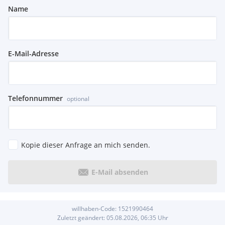
Armauflage vorn
Name
Außenspiegel elektr. verstell- und heizbar
Bordcomputer
DAB-Tuner (Radioempfang digital)
Fensterheber elektrisch vorn + hinten
E-Mail-Adresse
Freisprecheinrichtung Bluetooth mit USB-/Audio-
Schnittstelle
Isofix-Aufnahmen für Kindersitz an Rücksitz
Klimaanlage
Lenkrad (Leder) mit Multifunktion
Telefonnummer
optional
Licht- und Regensensor
Mittelarmlehne hinten
Service-System: Apple CarPlay Information (Vorbereitung)
Service-System: Real Time Traffic Information (RTTI)
Kopie dieser Anfrage an mich senden.
Servolenkung Servotronic
Start/Stop-Anlage (Funktion)
Start-Stop-Knopf
E-Mail absenden
Zentralverriegelung
Sicherheit/Umwelt:
Airbag Beifahrerseite abschaltbar
willhaben-Code:
1521990464
Airbag Fahrer-/Beifahrerseite
Zuletzt geändert:
05.08.2026, 06:35
Uhr
Anti-Blockier-System (ABS)