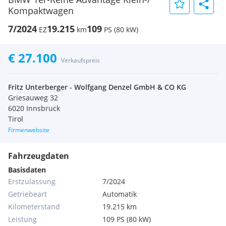
Kompaktwagen
7/2024
19.215
109
EZ
km
PS (80 kW)
€ 27.100
Verkaufspreis
Fritz Unterberger - Wolfgang Denzel GmbH & CO KG
Griesauweg 32
6020 Innsbruck
Tirol
Firmenwebsite
Fahrzeugdaten
Basisdaten
Erstzulassung
7/2024
Getriebeart
Automatik
Kilometerstand
19.215 km
Leistung
109 PS (80 kW)