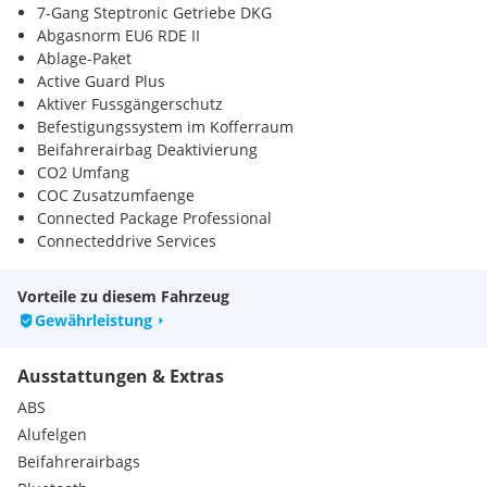
7-Gang Steptronic Getriebe DKG
Abgasnorm EU6 RDE II
Ablage-Paket
Active Guard Plus
Aktiver Fussgängerschutz
Befestigungssystem im Kofferraum
Beifahrerairbag Deaktivierung
CO2 Umfang
COC Zusatzumfaenge
Connected Package Professional
Connecteddrive Services
DAB-Tuner
Deutsche/BA/Serviceheft
Vorteile zu diesem Fahrzeug
Durchladeeinrichtung (Mittelarmlehne hinten)
Gewährleistung
Durchladesystem
EU-Spezifische Zusatzumfänge
Ausstattungen & Extras
Fussmatten Velours
Geschwindigkeits-Regelanlage mit Bremsfunktion
ABS
Gesetzlicher Notruf
Alufelgen
Grösserer Karftstofftank
Beifahrerairbags
Heizungssteuerung