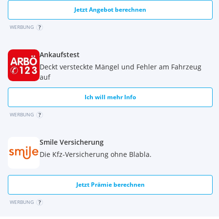
Regensensor
Jetzt Angebot berechnen
Reifen Druck Control
Seitenairbag
WERBUNG
Tagfahrlichtschaltung
Traction Control
Ankaufstest
Warndreieck
Deckt versteckte Mängel und Fehler am Fahrzeug
Wegfahrsperre
auf
Zusatzumfänge RDE
Komfort, Innenausstattung:
Ich will mehr Info
Armauflage vorn
Fensterheber, elektrisch
WERBUNG
Fussmatten in Velours
Interieurleisten Quarzsilber matt genarbt
Klimaanlage
Smile Versicherung
Lederlenkrad
Die Kfz-Versicherung ohne Blabla.
Multifunktion für Lenkrad
Multifunktionslenkrad
Servolenkung
Jetzt Prämie berechnen
Zentralverriegelung
Fahrerassistenz:
WERBUNG
TeleServices