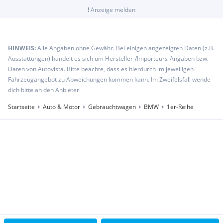
Dynamische Stabilitäts-Control (DSC) mit erweiterter
!
Anzeige melden
Umfang
Fahrassistenz-System: Active Guard Plus
(Spurhalteassistent, Frontkollisionswarnung)
HINWEIS:
Alle Angaben ohne Gewähr. Bei einigen angezeigten Daten (z.B.
Fahrassistenz-System: Aufmerksamkeits-Assistent
Ausstattungen) handelt es sich um Hersteller-/Importeurs-Angaben bzw.
Geschwindigkeits-Begrenzeranlage (Speed Limit Device)
Daten von Autovista. Bitte beachte, dass es hierdurch im jeweiligen
Kopf-Airbag-System hinten
Fahrzeugangebot zu Abweichungen kommen kann. Im Zweifelsfall wende
Kopf-Airbag-System vorn
dich bitte an den Anbieter.
Otto-Partikelfilter (OPF)
Reifendruck-Kontrollsystem
Startseite
Auto & Motor
Gebrauchtwagen
BMW
1er-Reihe
Reifenpannen-Anzeige
Seitenairbag vorn
Service-System: Gesetzlicher Notruf
Service-System: Intelligenter Notruf inkl. TeleServices
Tagfahrlicht LED
Wegfahrsperre
, Irrtümer und Zwischenverkauf vorbehalten
Extras:
7-Gang Steptronic Getriebe DKG
Abgasnorm EU6 RDE II
Ablage-Paket