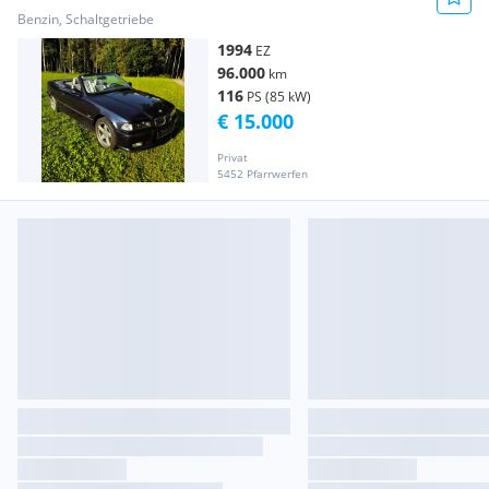
Benzin, Schaltgetriebe
1994
EZ
96.000
km
116
PS (85 kW)
€ 15.000
Privat
5452 Pfarrwerfen