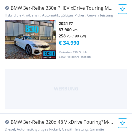
BMW 3er-Reihe 330e PHEV xDrive Touring M
Aut. Systemleistung ...
Hybrid Elektro/Benzin, Automatik, gültiges Pickerl, Gewährleistung
2021
EZ
87.900
km
258
PS (190 kW)
€ 34.990
Motorfun B30 GmbH
3860 Heidenreichstein
BMW 3er-Reihe 320d 48 V xDrive Touring*M-
SPORT*1-BESITZ*H&K*H...
Diesel, Automatik, gültiges Pickerl, Gewährleistung, Garantie