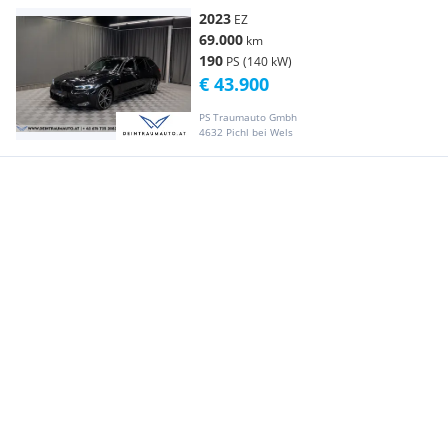
2023
EZ
69.000
km
190
PS (140 kW)
€ 43.900
PS Traumauto Gmbh
4632 Pichl bei Wels