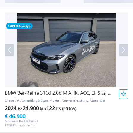
SUPER-Anzeige
BMW 3er-Reihe 316d 2.0d M AHK, ACC, El. Sitz, Keyless, RFK
Diesel, Automatik, gültiges Pickerl, Gewährleistung, Garantie
2024
24.900
122
EZ
km
PS (90 kW)
€ 46.900
Autohaus Hütter GmbH
5280 Braunau am Inn