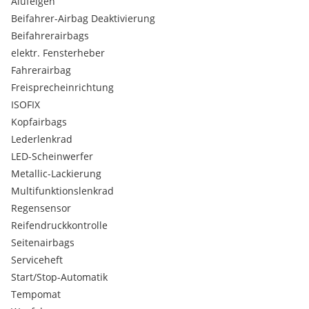
Alufelgen
Doppeltonfanfare
Beifahrer-Airbag Deaktivierung
Dreipunkt-Sicherheitsgurte
Ablagemöglichkeiten
Beifahrerairbags
Dynamische Stabilitäts Control (DSC) mit erweiterten
elektr. Fensterheber
Umfängen
Fahrerairbag
Einstiegsleisten
Freisprecheinrichtung
vorn mit BMW Schriftzug
ISOFIX
Endrohrblenden
Kopfairbags
sichtbar
Fahrerlebnisschalter
Lederlenkrad
Favoritentasten
LED-Scheinwerfer
Fehlbetankungsschutz für Dieselfahrzeuge
Metallic-Lackierung
Fondkopfstützen klappbar
Multifunktionslenkrad
Fondsitze
Regensensor
Fußmatten in Velours
Gepäckraumleuchte
Reifendruckkontrolle
Gepäckraumtrennnetz
Seitenairbags
Gesetzlicher Notruf
Serviceheft
Getränkehalter
Start/Stop-Automatik
Haltegriffe
Tempomat
Handschuhkasten beleuchtet