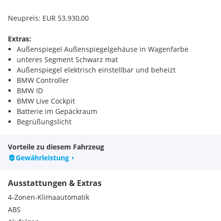
Neupreis: EUR 53.930,00
Extras:
Außenspiegel Außenspiegelgehäuse in Wagenfarbe
unteres Segment Schwarz mat
Außenspiegel elektrisch einstellbar und beheizt
BMW Controller
BMW ID
BMW Live Cockpit
Batterie im Gepäckraum
Begrüßungslicht
Center-Lock-Schalter
Check-Control
Vorteile zu diesem Fahrzeug
5 Sitzplätze
Gewährleistung
Condition Based Service
Connected Package
Ausstattungen & Extras
ConnectedDrive Services
Crash-Sensor
4-Zonen-Klimaautomatik
DAB-Tuner
ABS
Dachzierleisten schwarz