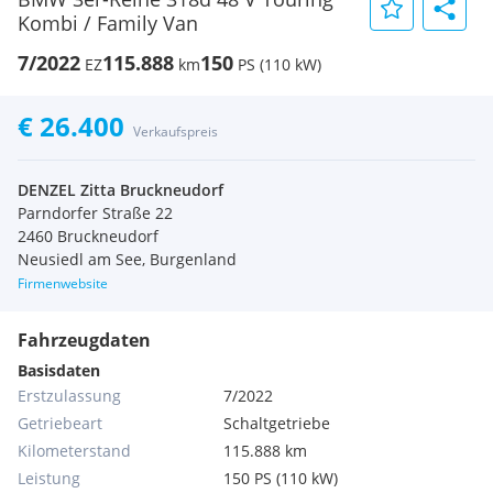
Kombi / Family Van
7/2022
115.888
150
EZ
km
PS (110 kW)
€ 26.400
Verkaufspreis
DENZEL Zitta Bruckneudorf
Parndorfer Straße 22
2460 Bruckneudorf
Neusiedl am See, Burgenland
Firmenwebsite
Fahrzeugdaten
Basisdaten
Erstzulassung
7/2022
Getriebeart
Schaltgetriebe
Kilometerstand
115.888 km
Leistung
150 PS (110 kW)