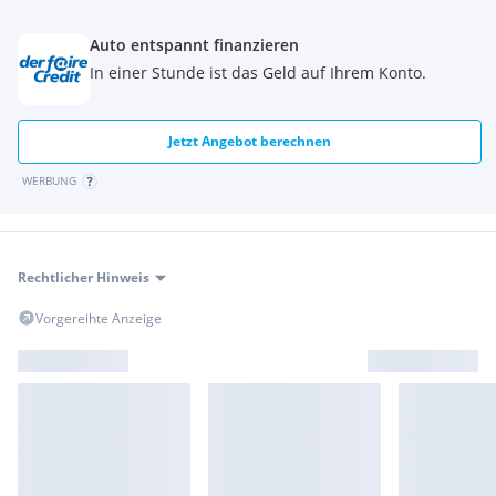
Stoßfängersystem
Verzurrösen im Gepäckraum
Auto entspannt finanzieren
Warndreieck mit Erste-Hilfe-Set
In einer Stunde ist das Geld auf Ihrem Konto.
Werkzeugsatz
Wärme-/Sonnenschutzverglasung
Ölsensor für Niveau und Qualität
Jetzt Angebot berechnen
Automatische Heckklappenbetätigung
WERBUNG
Rechtlicher Hinweis
Vorgereihte Anzeige