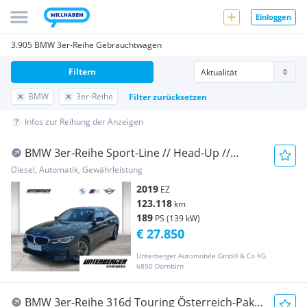
Einloggen
3.905 BMW 3er-Reihe Gebrauchtwagen
Filtern
BMW
3er-Reihe
Filter zurücksetzen
Infos zur Reihung der Anzeigen
BMW 3er-Reihe Sport-Line // Head-Up //
Laserlicht /...
Diesel, Automatik, Gewährleistung
2019
EZ
123.118
km
189
PS (139 kW)
€ 27.850
Unterberger Automobile GmbH & Co KG
6850 Dornbirn
BMW 3er-Reihe 316d Touring Österreich-Paket