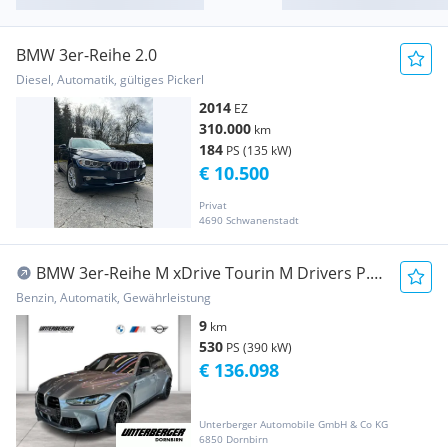
BMW 3er-Reihe 2.0
Diesel, Automatik, gültiges Pickerl
2014
EZ
310.000
km
184
PS (135 kW)
€ 10.500
Privat
4690 Schwanenstadt
BMW 3er-Reihe M xDrive Tourin M Drivers P.
DAB
Benzin, Automatik, Gewährleistung
9
km
530
PS (390 kW)
€ 136.098
Unterberger Automobile GmbH & Co KG
6850 Dornbirn