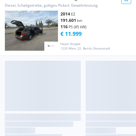
Aut. /// FINANZIE...
Diesel, Schaltgetriebe, gültiges Pickerl, Gewährleistung
2014
EZ
191.601
km
116
PS (85 kW)
€ 11.999
Hayat Gruppe
1220 Wien, 22. Bezirk, Donaustadt