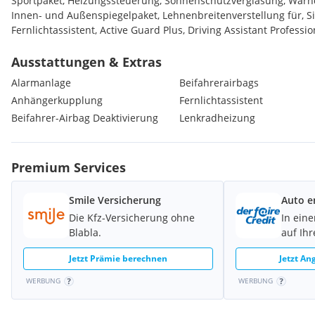
Sportpaket, Heizungssteuerung, Sonnenschutzverglasung, Warn
Innen- und Außenspiegelpaket, Lehnenbreitenverstellung für, Si
Fernlichtassistent, Active Guard Plus, Driving Assistant Professio
Deaktivierun, Adaptiver LED-Scheinwerfer, TeleServices, Gesetzl
Services, Connected Package Profession, Personal eSIM, DAB-Tune
Ausstattungen & Extras
Lautsprechersystem, Innovationspaket, Komfort paket, Ölwartun
Alarmanlage
Beifahrerairbags
Zusatzumfänge, Automatische Verriegelung be, Aktiver Fussgän
Anhängerkupplung
Fernlichtassistent
Zusatzfunktion, Steuerung FAS 18, Steuerung Displays, Deutsche
Beifahrer-Airbag Deaktivierung
Lenkradheizung
Extras:
CO2-Umfang
Heizungssteuerung
Premium Services
Sonnenschutzverglasung
Warndreieck/Verbandskasten
Smile Versicherung
Auto e
Innen- und Außenspiegelpaket
Die Kfz-Versicherung ohne
In eine
Lehnenbreitenverstellung für
Blabla.
auf Ih
Abgasnorm EU6 RDE II
Active Guard Plus
Jetzt Prämie berechnen
Jetzt An
Driving Assistant Profession
Adaptiver LED-Scheinwerfer
WERBUNG
WERBUNG
TeleServices
Gesetzlicher Notruf