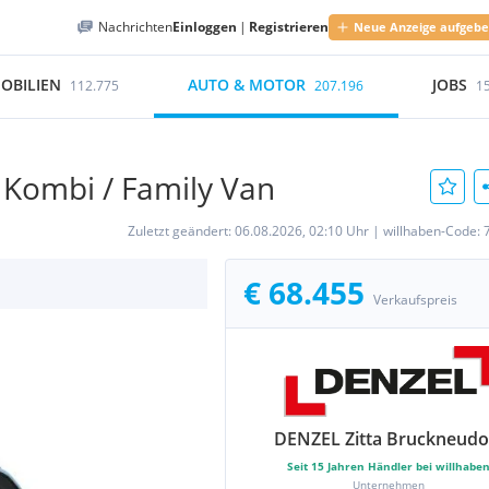
Nachrichten
Einloggen
|
Registrieren
Neue Anzeige aufgeb
OBILIEN
AUTO & MOTOR
JOBS
112.775
207.196
1
 Kombi / Family Van
Zuletzt geändert:
06.08.2026, 02:10 Uhr
|
willhaben-Code:
€ 68.455
Verkaufspreis
DENZEL Zitta Bruckneudo
Seit
15
Jahren Händler bei willhabe
Unternehmen