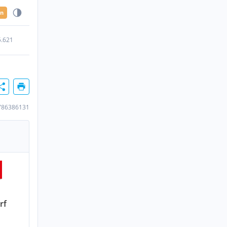
en
5.621
786386131
rf
n