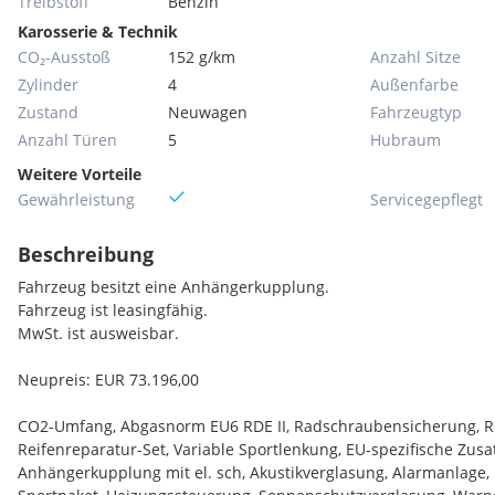
Treibstoff
Benzin
Karosserie & Technik
CO₂-Ausstoß
152 g/km
Anzahl Sitze
Zylinder
4
Außenfarbe
Zustand
Neuwagen
Fahrzeugtyp
Anzahl Türen
5
Hubraum
Weitere Vorteile
Gewährleistung
Servicegepflegt
Beschreibung
Fahrzeug besitzt eine Anhängerkupplung.
Fahrzeug ist leasingfähig.
MwSt. ist ausweisbar.
Neupreis: EUR 73.196,00
CO2-Umfang, Abgasnorm EU6 RDE II, Radschraubensicherung, R
Reifenreparatur-Set, Variable Sportlenkung, EU-spezifische Zus
Anhängerkupplung mit el. sch, Akustikverglasung, Alarmanlage,