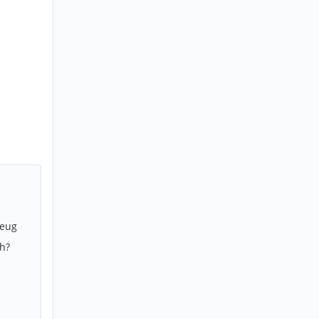
zeug
h?