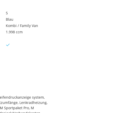
5
Blau
Kombi / Family Van
1.998 ccm
eifendruckanzeige system,
atzumfänge, Lenkradheizung,
 M Sportpaket Pro, M