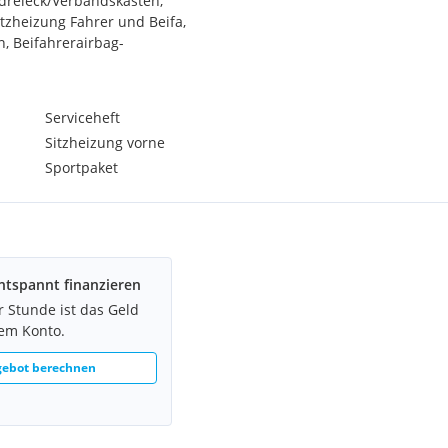
dreieck/Verbandskasten,
tzheizung Fahrer und Beifa,
n, Beifahrerairbag-
icher Notruf, ConnectedDrive
r, HiFi
gsintervall 24 Monat, COC
Serviceheft
gerschutz, Dekodierung
Sitzheizung vorne
/BA/Serviceheft.
Sportpaket
ntspannt finanzieren
r Stunde ist das Geld
rem Konto.
gebot berechnen