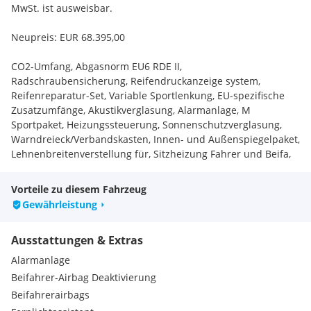
MwSt. ist ausweisbar.
Neupreis: EUR 68.395,00
CO2-Umfang, Abgasnorm EU6 RDE II,
Radschraubensicherung, Reifendruckanzeige system,
Reifenreparatur-Set, Variable Sportlenkung, EU-spezifische
Zusatzumfänge, Akustikverglasung, Alarmanlage, M
Sportpaket, Heizungssteuerung, Sonnenschutzverglasung,
Warndreieck/Verbandskasten, Innen- und Außenspiegelpaket,
Lehnenbreitenverstellung für, Sitzheizung Fahrer und Beifa,
Fernlichtassistent, Active Guard Plus, Driving Assistant
Profession, Beifahrerairbag-Deaktivierun, Adaptiver LED-
Vorteile zu diesem Fahrzeug
Scheinwerfer, TeleServices, Gesetzlicher Notruf,
Gewährleistung
ConnectedDrive Services, Connected Package Profession,
Personal eSIM, DAB-Tuner, HiFi Lautsprechersystem,
Ausstattungen & Extras
Innovationspaket, Komfort paket, Ölwartungsintervall 24
Monat, COC Zusatzumfänge, Automatische Verriegelung be,
Alarmanlage
Aktiver Fussgängerschutz, Dekodierung Zusatzfunktion,
Beifahrer-Airbag Deaktivierung
Steuerung FAS 18, Steuerung Displays,
Beifahrerairbags
Deutsche/BA/Serviceheft.