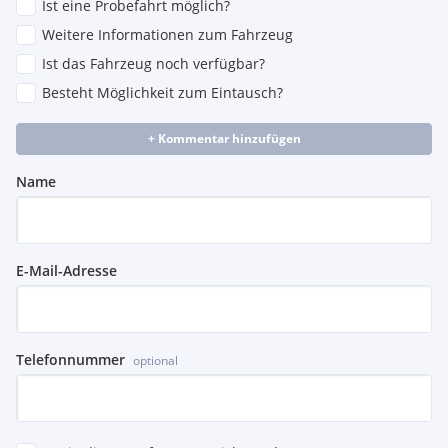
Ist eine Probefahrt möglich?
Active Guard Plus
Weitere Informationen zum Fahrzeug
Driving Assistant Profession
Abgasnorm EU6 RDE II
Ist das Fahrzeug noch verfügbar?
Adaptiver LED-Scheinwerfer
Besteht Möglichkeit zum Eintausch?
TeleServices
Gesetzlicher Notruf
+ Kommentar hinzufügen
ConnectedDrive Services
Connected Package Profession
Name
Personal eSIM
DAB-Tuner
HiFi Lautsprechersystem
Innovationspaket
Radschraubensicherung
E-Mail-Adresse
Komfort paket
Ölwartungsintervall 24 Monat
COC Zusatzumfänge
Automatische Verriegelung be
Telefonnummer
optional
Aktiver Fussgängerschutz
Dekodierung Zusatzfunktion
Steuerung FAS 18
Steuerung Displays