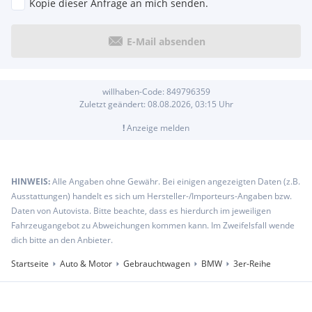
Kopie dieser Anfrage an mich senden.
Reifendruckanzeige system
Reifenreparatur-Set
Variable Sportlenkung
E-Mail absenden
EU-spezifische Zusatzumfänge
willhaben-Code:
849796359
Zuletzt geändert:
08.08.2026, 03:15
Uhr
!
Anzeige melden
HINWEIS:
Alle Angaben ohne Gewähr. Bei einigen angezeigten Daten (z.B.
Ausstattungen) handelt es sich um Hersteller-/Importeurs-Angaben bzw.
Daten von Autovista. Bitte beachte, dass es hierdurch im jeweiligen
Fahrzeugangebot zu Abweichungen kommen kann. Im Zweifelsfall wende
dich bitte an den Anbieter.
Startseite
Auto & Motor
Gebrauchtwagen
BMW
3er-Reihe