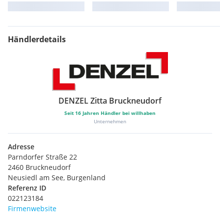
Uni-Lackierung
Ablagemöglichkeiten
Innenbeleuchtung
Serienfahrwerk
Händlerdetails
Batterie im Gepäckraum
Fondkopfstützen klappbar
Gesetzlicher Notruf
Getränkehalter
Kennzeichenlicht in LED-Technik
Reifen Pannen Anzeige (RPA)
DENZEL Zitta Bruckneudorf
Scheibenwischer mit integrierten Waschdüsen
Seit
16
Jahren Händler bei willhaben
Seriensitz für Fahrer und Beifahrer
Unternehmen
Reifenpannenset
Connected Package Professional
Adresse
DAB-Tuner
Parndorfer Straße 22
Endrohrblenden, sichtbar
2460 Bruckneudorf
Fahrzeugschlüssel
Neusiedl am See, Burgenland
Innen- und Außenspiegelpaket
Referenz ID
M Hochglanz Shadow Line
022123184
Otto-Partikelfilter (OPF)
Firmenwebsite
Stoßfängersystem