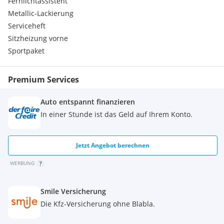
Fernlichtassistent
Serienausstattungen:
Metallic-Lackierung
Leuchtweitenregulierung
Serviceheft
5 Sitzplätze
Sitzheizung vorne
Automatische Heckklappenbetätigung
Sportpaket
Begrüßungslicht
BMW Live Cockpit Plus
Center-Lock-Schalter
Premium Services
Condition Based Service
ConnectedDrive Services
Auto entspannt finanzieren
Crash-Sensor
In einer Stunde ist das Geld auf Ihrem Konto.
Doppeltonfanfare
Dreipunkt-Sicherheitsgurte
Durchladesystem
Jetzt Angebot berechnen
Fahrerlebnisschalter
Fensterheber, elektrisch
WERBUNG
Fußmatten in Velours
Gepäckraumtrennnetz
Geschwindigkeitsregelung mit Bremsfunktion
Smile Versicherung
Haltegriffe
Die Kfz-Versicherung ohne Blabla.
Heckleuchten in LED-Technik
Heimleuchten