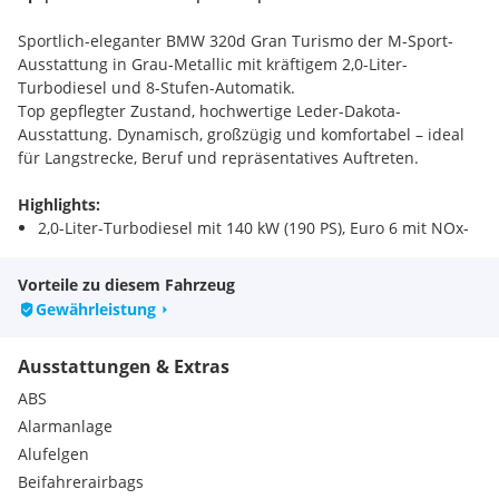
Sportlich-eleganter BMW 320d Gran Turismo der M-Sport-
Ausstattung in Grau-Metallic mit kräftigem 2,0-Liter-
Turbodiesel und 8-Stufen-Automatik.
Top gepflegter Zustand, hochwertige Leder-Dakota-
Ausstattung. Dynamisch, großzügig und komfortabel – ideal
für Langstrecke, Beruf und repräsentatives Auftreten.
Highlights:
2,0-Liter-Turbodiesel mit 140 kW (190 PS), Euro 6 mit NOx-
Speicherkatalysator (BMW BluePerformance) und
Rußpartikelfilter, 163 g CO₂/km
Vorteile zu diesem Fahrzeug
8-Stufen-Automatik, Hinterradantrieb
Gewährleistung
Audio-Navigationssystem Professional mit Head-up-
Display, ConnectedDrive & Concierge Services, induktive
Ausstattungen & Extras
Smartphone-Ladeschale
Leder Dakota, elektrisch verstellbare Sitze (links mit
ABS
Memory), elektrische Lordosenstütze, Sitzheizung
Alarmanlage
M-Sportpaket: M-Technic-Aerodynamikpaket, Sport-
Alufelgen
Fahrwerk, variable Sportlenkung, Sportsitze, M-
Beifahrerairbags
Lederlenkrad