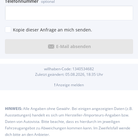
Samstag 10:00 bis 15:00.
Telefonnummer
optional
Ausstattungsabweichung, Irrtum und Eingabefehler
vorbehalten. Alle Angaben sind unverbindlich und ohne
Gewähr.
Kopie dieser Anfrage an mich senden.
E-Mail absenden
willhaben-Code:
1340534682
Zuletzt geändert:
05.08.2026, 18:35
Uhr
!
Anzeige melden
HINWEIS:
Alle Angaben ohne Gewähr. Bei einigen angezeigten Daten (z.B.
Ausstattungen) handelt es sich um Hersteller-/Importeurs-Angaben bzw.
Daten von Autovista. Bitte beachte, dass es hierdurch im jeweiligen
Fahrzeugangebot zu Abweichungen kommen kann. Im Zweifelsfall wende
dich bitte an den Anbieter.