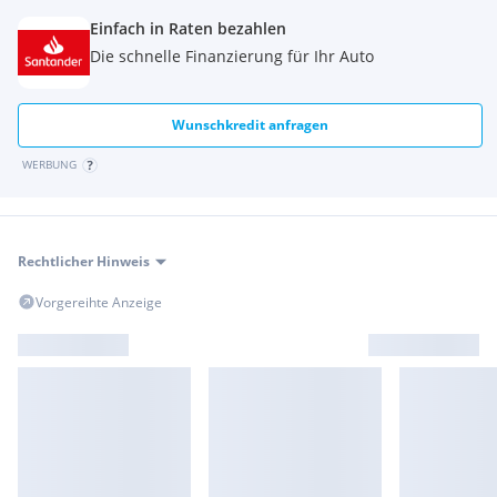
Induktionsladeschale für Smartphone (Wireless Charging)
Einfach in Raten bezahlen
Innenausstattung: Interieurleisten Edelholz Fineline
Innovations-Paket
Die schnelle Finanzierung für Ihr Auto
Instrumentenkombination (erweiterter Umfang)
Isofix-Aufnahmen für Kindersitz an Rücksitz
Karosserie: 5-türig
Wunschkredit anfragen
Klimaautomatik 2-Zonen mit autom. Umluft-Control
WERBUNG
Komfortzugang (Öffnungs- und Schließsystem)
Kopf-Airbag-System hinten
Kopf-Airbag-System vorn
Kopfstützen hinten umklappbar
Rechtlicher Hinweis
Lendenwirbelstütze Sitz vorn links und rechts, elektr.
verstellbar
Vorgereihte Anzeige
Lenkrad (Leder M-Technic)
Lenksäule (Lenkrad) mechanisch verstellbar
Leseleuchten hinten
Leseleuchten vorn
Licht- und Regensensor
Licht-Paket
LM-Felgen vorn/hinten: 8x19 / 9x19 (Sternspeiche 598 M)
Luftauslass (Air Breather) schwarz hochglänzend