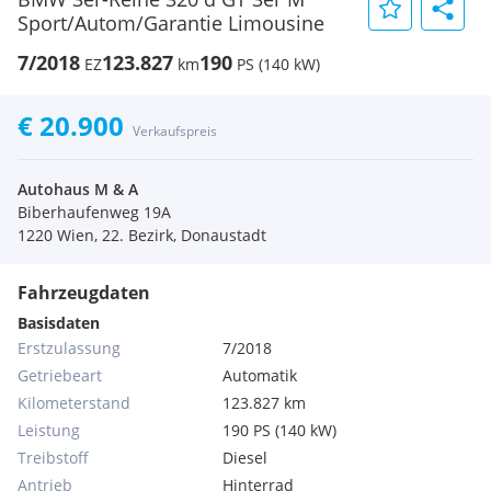
Sport/Autom/Garantie Limousine
7/2018
123.827
190
EZ
km
PS (140 kW)
€ 20.900
Verkaufspreis
Autohaus M & A
Biberhaufenweg 19A
1220 Wien, 22. Bezirk, Donaustadt
Fahrzeugdaten
Basisdaten
Erstzulassung
7/2018
Getriebeart
Automatik
Kilometerstand
123.827 km
Leistung
190 PS (140 kW)
Treibstoff
Diesel
Antrieb
Hinterrad