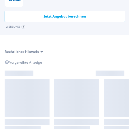
Luxury Line
Mittelarmlehne hinten
Motor 2,0 Ltr. - 140 kW 16V Turbodiesel
Jetzt Angebot berechnen
Nebelscheinwerfer LED
WERBUNG
Park-Distance-Control (PDC) vorn und hinten
Parkbremse elektrisch
Personalisierungssystem (Personal Profile)
Reifendruck-Kontrollsystem
Rechtlicher Hinweis
Rußpartikelfilter
Rücksitzlehne geteilt/klappbar (40:20:40)
Vorgereihte Anzeige
Schadstoffarm nach Abgasnorm Euro 6d-TEMP
Scheinwerfer LED
Seitenairbag vorn
Service-System: ConnectedDrive Services
Service-System: Gesetzlicher Notruf
Service-System: Intelligenter Notruf inkl. TeleServices
Servolenkung Servotronic
Sitzbezug / Polsterung: Leder Vernasca
Sitzheizung vorn
Sport Boost Fahrmodusschalter
Start-Stop-Knopf