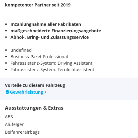
kompetenter Partner seit 2019
Inzahlungnahme aller Fabrikaten
maßgeschneiderte Finanzierungsangebote
Abhol-, Bring- und Zulassungsservice
undefined
Business-Paket Professional
Fahrassistenz-System: Driving Assistant
Fahrassistenz-System: Fernlichtassistent
Fzg. ohne Modell-Schriftzug
Geschwindigkeits-Regelanlage, Aktiv mit Stop&Go-Funktion
Vorteile zu diesem Fahrzeug
HiFi-Lautsprechersystem
Gewährleistung
Induktionsladeschale für Smartphone (Wireless Charging)
Komfortzugang (Öffnungs- und Schließsystem)
Ausstattungen & Extras
Kraftstofftank: vergrößert
LM-Felgen 7,5x18 (Doppelspeiche 782, Bicolor)
ABS
Metallic-Lackierung
Alufelgen
Parkassistent-Paket
Beifahrerairbags
Sicherheitssystem Active Protection