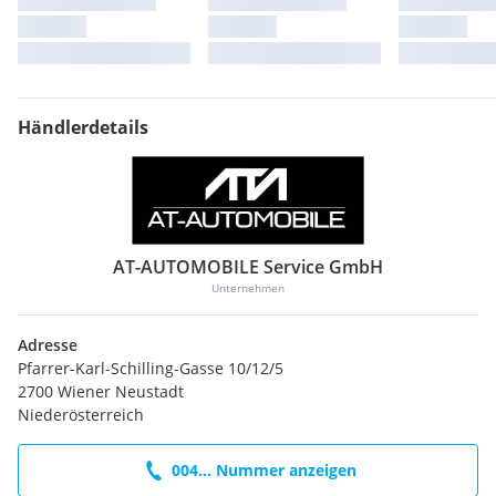
Start/Stop-Anlage (Funktion)
Warndreieck
Wegfahrsperre
Händlerdetails
Pfarrer-karl-Schilling gasse 10
2700 Winer Neustadt
Öffnungszeiten
Mo – Fr: 08:00 – 18:00 Uhr
Sa: 09:00 – 15:00 Uhr
An- und Verkauf / Vermittlungsverkauf
AT-AUTOMOBILE Service GmbH
Irrtümer, Zwischenverkauf, Satz- und Druckfehler sind
ausdrücklich vorbehalten.
Unternehmen
Die angezeigten Daten (z.B. Serienausstattung) sind
Angaben von Herstellern und Importeuren bzw. Angaben
Adresse
von Eurotax.
Pfarrer-Karl-Schilling-Gasse 10/12/5
Bitte beachten Sie, dass es zu Abweichungen vom
2700 Wiener Neustadt
jeweiligen Fahrzeugangebot kommen kann. Alle Angaben
Niederösterreich
ohne Gewähr!
004... Nummer anzeigen