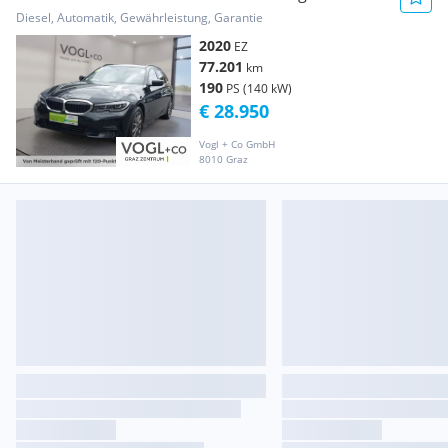
Diesel, Automatik, Gewährleistung, Garantie
2020
EZ
77.201
km
190
PS (140 kW)
€ 28.950
Vogl + Co GmbH
8010 Graz