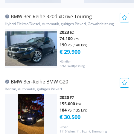
BMW 3er-Reihe 320d xDrive Touring
Hybrid Elektro/Diesel, Automatik, gültiges Pickerl, Gewährleistung
2023
EZ
74.100
km
190
PS (140 kW)
€ 29.900
Händler
3261 Wolfpassing
BMW 3er-Reihe BMW G20
Benzin, Automatik, gültiges Pickerl
2020
EZ
155.000
km
184
PS (135 kW)
€ 30.500
Privat
1110 Wien, 11. Bezirk, Simmering