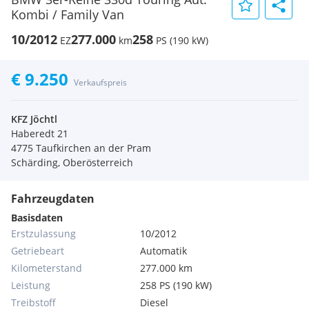
Kombi / Family Van
10/2012
277.000
258
EZ
km
PS (190 kW)
€ 9.250
Verkaufspreis
KFZ Jöchtl
Haberedt 21
4775 Taufkirchen an der Pram
Schärding, Oberösterreich
Fahrzeugdaten
Basisdaten
Erstzulassung
10/2012
Getriebeart
Automatik
Kilometerstand
277.000 km
Leistung
258 PS (190 kW)
Treibstoff
Diesel