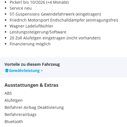
Pickerl bis 10/2026 (+4 Monate)
Service neu
ST-Suspensions Gewindefahrwerk (eingetragen)
Friedrich Motorsport Endschalldämpfer (eintragungsfrei)
Wagner Ladeluftkühler
Leistungssteigerung/Software
20 Zoll Alufelgen eingetragen (nicht vorhanden)
Finanzierung möglich
Bi-Xenon-Scheinwerfer
Navigationssystem Professional
Vorteile zu diesem Fahrzeug
Panorama-Glasdach
Gewährleistung
Sportsitze
Sitzheizung
Ausstattungen & Extras
Adaptives Kurvenlicht
Fernlichtassistent
ABS
Lenkrad (Leder M-Technic)
Alufelgen
Licht- und Regensensor
Beifahrer-Airbag Deaktivierung
Bluetooth-Schnittstelle
Beifahrerairbags
HiFi-Lautsprechersystem
Park-Distance-Control (PDC) vorn und hinten
Bluetooth