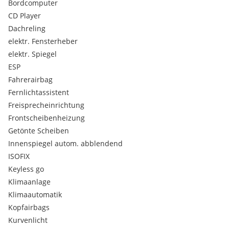
Innenspiegel automatisch abblendend
Bordcomputer
Geschwindigkeits-Regelanlage mit Bremsfunktion
CD Player
Multifunktion für Lenkrad
Dachreling
Isofix
elektr. Fensterheber
Innenspiegel mit Abblendautomatik
elektr. Spiegel
Uvm.
ESP
Bei Interesse oder Fragen gerne einfach anrufen.
Fahrerairbag
Fernlichtassistent
Freisprecheinrichtung
Finanzierung möglich.
Frontscheibenheizung
Nachrüstungen möglich.
Österreichweite Zustellung möglich.
Getönte Scheiben
Keine Haftung für Irrtümer oder Eingabefehler.
Innenspiegel autom. abblendend
ISOFIX
Keyless go
Klimaanlage
Sonderausstattungen:
Metallic-Lackierung
Klimaautomatik
Fernlichtassistent
Kopfairbags
M Lederlenkrad
Kurvenlicht
Sportsitze für Fahrer und Beifahrer