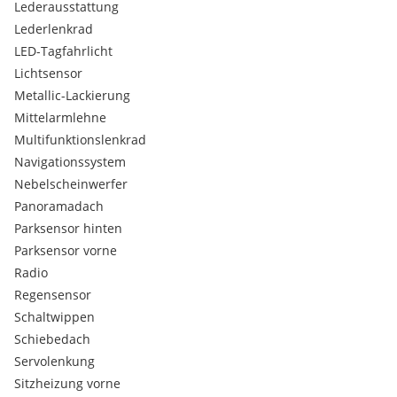
Lederausstattung
Adaptives Kurvenlicht
Lederlenkrad
Park Distance Control (PDC) vorne und hinten
Innenspiegel automatisch abblendend
LED-Tagfahrlicht
Freisprecheinrichtung mit USB-Schnittstelle
Lichtsensor
Panorama-Glasdach, zweigeteiltes Glasdach,
Metallic-Lackierung
Komfortöffnung/-schließung über Fahrzeugschlüssel
Mittelarmlehne
Scheinwerfer-Waschanlage
Multifunktionslenkrad
Polsterung Leder Dakota inkl. Sitzheizung In V. mit Modern
Navigationssystem
Line und Österreich-Paket Plus
Handyvorbereitung mit Anbindung Bluetooth- und USB-
Nebelscheinwerfer
Geräte inkl. BMW Assist, Auskunftsdienst, Notruf
Panoramadach
Parksensor hinten
Parksensor vorne
Radio
Regensensor
Schaltwippen
Schiebedach
Servolenkung
Sitzheizung vorne