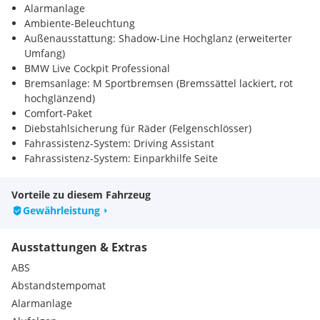
Alarmanlage
Ambiente-Beleuchtung
Außenausstattung: Shadow-Line Hochglanz (erweiterter
Umfang)
BMW Live Cockpit Professional
Bremsanlage: M Sportbremsen (Bremssättel lackiert, rot
hochglänzend)
Comfort-Paket
Diebstahlsicherung für Räder (Felgenschlösser)
Fahrassistenz-System: Driving Assistant
Fahrassistenz-System: Einparkhilfe Seite
Fahrassistenz-System: Fernlichtassistent
Fahrassistenz-System: Park-Assistent
Vorteile zu diesem Fahrzeug
Fahrassistenz-System: Rückfahr-Assistent
Gewährleistung
Fahrassistenz-System: Rückfahrhilfe Notbremsfunktion
(Active PDC)
Ausstattungen & Extras
Geschwindigkeits-Regelanlage, Aktiv mit Stop&Go-Funktion
Heckklappenbetätigung automatisch
ABS
Heckspoiler (M-Technic)
Abstandstempomat
HiFi-Lautsprechersystem
Alarmanlage
Induktionsladeschale für Smartphone (Wireless Charging)