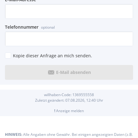
Airbag Fahrer-/Beifahrerseite
Anti-Blockier-System (ABS)
Antriebsart: Allradantrieb
Antriebsart: xDrive (Allrad)
Telefonnummer
optional
Bremsassistent
Dynamische Stabilitäts-Control (DSC)
Dynamische Stabilitäts-Control (DSC) mit erweiterter
Umfang
Kopie dieser Anfrage an mich senden.
Fahrassistenz-System: Active Guard Plus
(Spurhalteassistent, Frontkollisionswarnung)
Fahrassistenz-System: Aufmerksamkeits-Assistent
E-Mail absenden
Fahrassistenz-System: Speed-Limit-Anzeige
Fahrassistenz-System: Verkehrszeichenerkennung mit
Speed Limit-Assistent
willhaben-Code:
1369555558
Geschwindigkeits-Begrenzeranlage (Speed Limit Device)
Zuletzt geändert:
07.08.2026, 12:40
Uhr
Kopf-Airbag-System hinten
Kopf-Airbag-System vorn
!
Anzeige melden
Otto-Partikelfilter (OPF)
Reifendruck-Kontrollsystem
Reifenpannen-Anzeige
HINWEIS:
Alle Angaben ohne Gewähr. Bei einigen angezeigten Daten (z.B.
Seitenairbag hinten