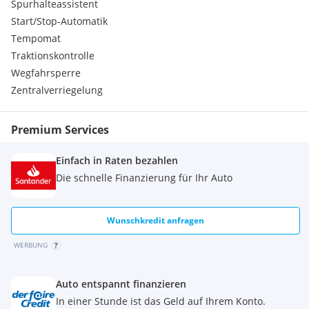
Spurhalteassistent
Automatische Verriegelung beim Anfahren
Start/Stop-Automatik
Durchladesystem
Einparkhilfe selbstlenkendes System
Tempomat
Fondkopfstützen klappbar
Traktionskontrolle
Innen- und Aussenspiegel automatisch abblendend
Wegfahrsperre
Keyless Entry
Zentralverriegelung
Klimaautomatic
Lederlenkrad
Lordose
Premium Services
M Lederlenkrad
Sitzheizung fuer Fahrer und Beifahrer
Einfach in Raten bezahlen
Sportsitze
Die schnelle Finanzierung für Ihr Auto
Sportsitze fuer Fahrer und Beifahrer
Fahrerassistenz:
Gesetzlicher Notruf
Wunschkredit anfragen
Rückfahrkamera
TeleServices
WERBUNG
Multimedia:
DAB Tuner
Räder:
Auto entspannt finanzieren
Bereifung mit Notlaufeigenschaften
In einer Stunde ist das Geld auf Ihrem Konto.