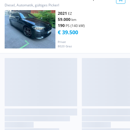
Diesel, Automatik, gültiges Pickerl
2021
EZ
59.000
km
190
PS (140 kW)
€ 39.500
Privat
8020 Graz