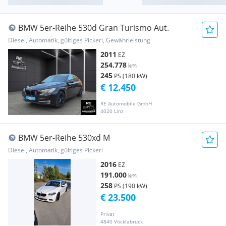
BMW 5er-Reihe 530d Gran Turismo Aut.
Diesel, Automatik, gültiges Pickerl, Gewährleistung
2011
EZ
254.778
km
245
PS (180 kW)
€ 12.450
RE Automobile GmbH
4020 Linz
BMW 5er-Reihe 530xd M
Diesel, Automatik, gültiges Pickerl
2016
EZ
191.000
km
258
PS (190 kW)
€ 23.500
Privat
4840 Vöcklabruck