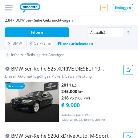
Einloggen
2.847 BMW 5er-Reihe Gebrauchtwagen
Filtern
BMW
5er-Reihe
Filter zurücksetzen
Infos zur Reihung der Anzeigen
BMW 5er-Reihe 525 XDRIVE DIESEL F10
****AUTOMATIK-TEMPOMAT-KA...
Diesel, Automatik, gültiges Pickerl, Gewährleistung
2011
EZ
Premium
245.000
km
218
PS (160 kW)
€ 9.900
Autohaus Jakob Wien
1230 Wien, 23. Bezirk, Liesing
BMW 5er-Reihe 520d xDrive Auto. M-Sport