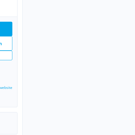
n
n
website