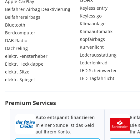
ISOFIX
Apple CarPlay
Besichtigung und Probefahrt
bei
CarCenterB17
in Baden (NÖ) 
Keyless entry
Beifahrer-Airbag Deaktivierung
08:00–17:00 Uhr
, nach Terminvereinbarung möglich.
Keyless go
Beifahrerairbags
Klimaanlage
Bluetooth
Klimaautomatik
Bordcomputer
Sonderausstattungen:
Kopfairbags
Rückfahrkamera
DAB-Radio
Ambientes Licht
Kurvenlicht
Dachreling
BMW Display Key
Lederausstattung
elektr. Fensterheber
M Lederlenkrad
Lederlenkrad
Elektr. Heckklappe
M Sportbremse
LED-Scheinwerfer
elektr. Sitze
M Sportfahrwerk
LED-Tagfahrlicht
elektr. Spiegel
Standheizung mit Fernbedienung
M Dachhimmel anthrazit
M Hochglanz Shadow Line
M Hochglanz Shadow Line mit erweiterten Umfängen
Premium Services
M Dachreling Hochglanz Shadow Line
Serienausstattungen:
Auto entspannt finanzieren
Einf
3. Bremsleuchte in LED-Technik
In einer Stunde ist das Geld
Die 
Dieselpartikelfilter
auf Ihrem Konto.
Ihr 
5 Sitzplätze
Abdeckrollokassette