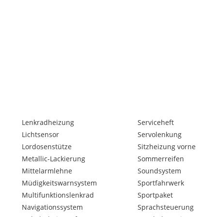
Lenkradheizung
Serviceheft
Lichtsensor
Servolenkung
Lordosenstütze
Sitzheizung vorne
Metallic-Lackierung
Sommerreifen
Mittelarmlehne
Soundsystem
Müdigkeitswarnsystem
Sportfahrwerk
Multifunktionslenkrad
Sportpaket
Navigationssystem
Sprachsteuerung
g nur vor Ort.