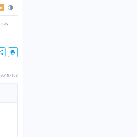
en
5.695
595187168