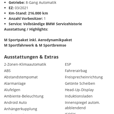
Getriebe:
8-Gang Automatik
EZ:
03/2021
Km-Stand:
216.000 km
Anzahl Vorbesitzer:
1
Service:
Vollständige BMW Servicehistorie
Ausstattung / Highlights:
M Sportpaket inkl. Aerodynamikpaket
M Sportfahrwerk & M Sportbremse
M Lederlenkrad & Hochglanz-Shadow-Line
BMW Display Key
Ausstattungen & Extras
Harman/Kardon Surround Sound System
2-Zonen-Klimaautomatik
ESP
LED-Scheinwerfer
ABS
Fahrerairbag
Navi Professional
Abstandstempomat
Freisprecheinrichtung
Volllederausstattung (Cognac / Kontrast-Keder)
Anthrazit Dachhimmel
Alarmanlage
Getönte Scheiben
Anhängekupplung (AHK)
Alufelgen
Head-Up-Display
Sonnenschutzrollos hinten
Ambiente-Beleuchtung
Induktionsladen
Android Auto
Innenspiegel autom.
abblendend
Anhängerkupplung
Kredit- und Finanzierungsmöglichkeiten vorhanden. Abwicklun