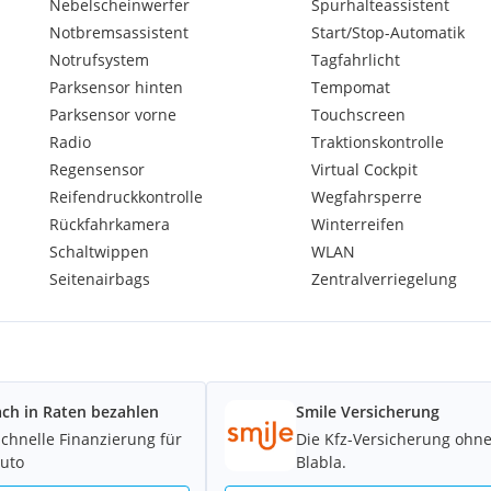
Nebelscheinwerfer
Spurhalteassistent
von
Montag bis Freitag,
Notbremsassistent
Start/Stop-Automatik
Notrufsystem
Tagfahrlicht
Parksensor hinten
Tempomat
Parksensor vorne
Touchscreen
Radio
Traktionskontrolle
Regensensor
Virtual Cockpit
Reifendruckkontrolle
Wegfahrsperre
Rückfahrkamera
Winterreifen
Schaltwippen
WLAN
Seitenairbags
Zentralverriegelung
ach in Raten bezahlen
Smile Versicherung
schnelle Finanzierung für
Die Kfz-Versicherung ohn
Auto
Blabla.