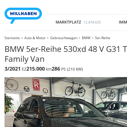
MARKTPLATZ
IMM
12.478.635
Startseite
Auto & Motor
Gebrauchtwagen
BMW
5er-Reihe
BMW 5er-Reihe 530xd 48 V G31 T
Family Van
3/2021
215.000
286
EZ
km
PS (210 kW)