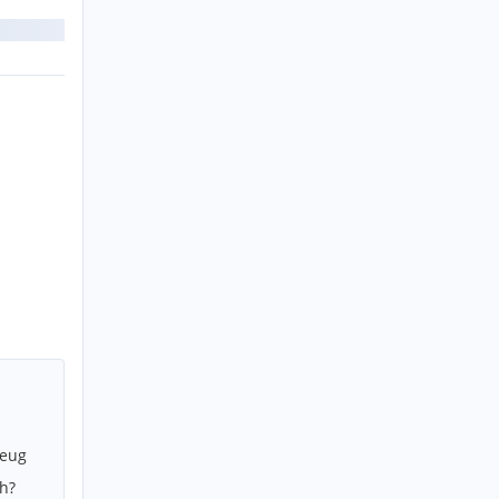
zeug
h?