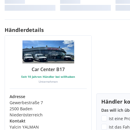
Steckdose (12 V)
Verzurrösen
Wärme-/Sonnenschutzverglasung
Warndreieck mit Erste-Hilfe-Set
Werkzeugsatz
Händlerdetails
Fensterheber elektrisch
xDrive
Connected Package Professional
Sonnenblende mit Einstecktasche und Make-Up-Spiegel
Stoßfängersystem
Auspuffendrohr, sichtbar, trapezförmig, links und rechts
Car Center B17
Armauflage vorn und hinten, in Türverkleidung integriert, in 
Ablagefach
Seit
10
Jahren Händler bei willhaben
Unternehmen
Adresse
Händler ko
Gewerbestraße 7
2500 Baden
Das will ich ü
Niederösterreich
Ist eine P
Kontakt
Yalcin YALMAN
Ist das Fa