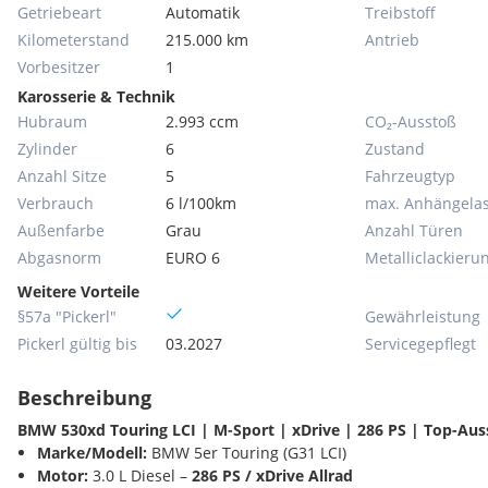
Getriebeart
Automatik
Treibstoff
Kilometerstand
215.000 km
Antrieb
Vorbesitzer
1
Karosserie & Technik
Hubraum
2.993 ccm
CO₂-Ausstoß
Zylinder
6
Zustand
Anzahl Sitze
5
Fahrzeugtyp
Verbrauch
6 l/100km
max. Anhängelas
Außenfarbe
Grau
Anzahl Türen
Abgasnorm
EURO 6
Metallic­lackieru
Weitere Vorteile
§57a "Pickerl"
Gewährleistung
Pickerl gültig bis
03.2027
Servicegepflegt
Beschreibung
BMW 530xd Touring LCI | M-Sport | xDrive | 286 PS | Top-Au
Marke/Modell:
BMW 5er Touring (G31 LCI)
Motor:
3.0 L Diesel –
286 PS / xDrive Allrad