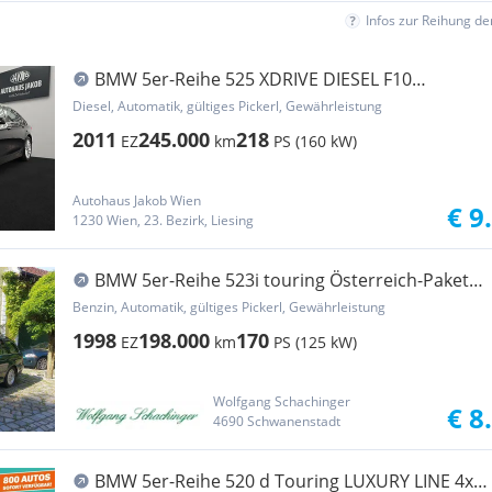
Infos zur Reihung d
BMW 5er-Reihe 525 XDRIVE DIESEL F10
****AUTOMATIK-TEMPOMAT-KA...
Diesel, Automatik, gültiges Pickerl, Gewährleistung
2011
245.000
218
EZ
km
PS (160 kW)
Autohaus Jakob Wien
€ 9
1230 Wien, 23. Bezirk, Liesing
BMW 5er-Reihe 523i touring Österreich-Paket
Aut.
Benzin, Automatik, gültiges Pickerl, Gewährleistung
1998
198.000
170
EZ
km
PS (125 kW)
Wolfgang Schachinger
€ 8
4690 Schwanenstadt
BMW 5er-Reihe 520 d Touring LUXURY LINE 4x4