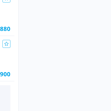
.880
.900