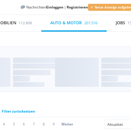
Nachrichten
Einloggen
|
Registrieren
Neue Anzeige aufgeb
OBILIEN
AUTO & MOTOR
JOBS
112.808
207.516
1
Filter zurücksetzen
4
5
6
7
8
9
Weiter