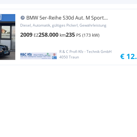
BMW 5er-Reihe 530d Aut. M Sport
Edition/Softclose/Memory
Diesel, Automatik, gültiges Pickerl, Gewährleistung
2009
258.000
235
EZ
km
PS (173 kW)
R & C Profi Kfz - Technik GmbH
€ 12
4050 Traun