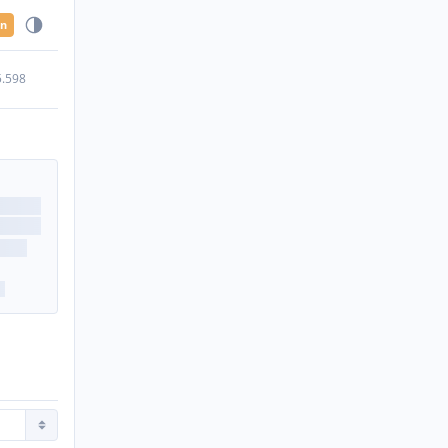
en
5.598