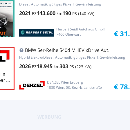
Aut *VOLL LED / N...
Diesel, Automatik, gültiges Pickerl, Gewährleistung
2021
143.600
190
EZ
km
PS (140 kW)
Herbert Seidl Autohaus GmbH
€ 31
7400 Oberwart
BMW 5er-Reihe 540d MHEV xDrive Aut.
Hybrid Elektro/Diesel, Automatik, gültiges Pickerl, Gewährleistung
2026
18.945
303
EZ
km
PS (223 kW)
DENZEL Wien Erdberg
€ 78
1030 Wien, 03. Bezirk, Landstraße