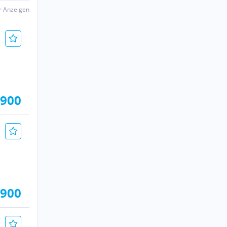
er Anzeigen
.900
.900