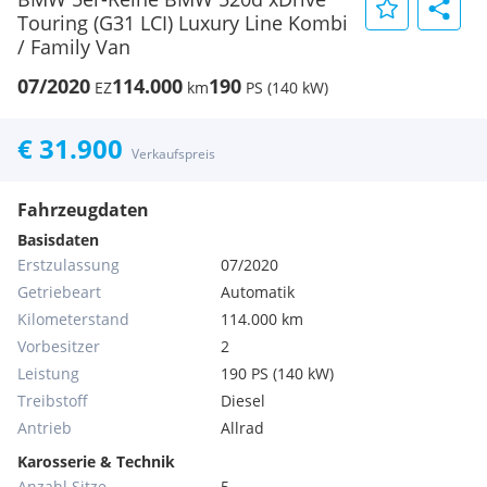
Touring (G31 LCI) Luxury Line Kombi
/ Family Van
07/2020
114.000
190
EZ
km
PS (140 kW)
€ 31.900
Verkaufspreis
Fahrzeugdaten
Basisdaten
Erstzulassung
07/2020
Getriebeart
Automatik
Kilometerstand
114.000 km
Vorbesitzer
2
Leistung
190 PS (140 kW)
Treibstoff
Diesel
Antrieb
Allrad
Karosserie & Technik
Anzahl Sitze
5