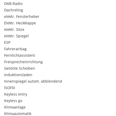
DAB-Radio
* Sommerreifen auf 18” Alufelgen (W-Speiche 632)
Dachreling
* Winterreifen auf 17” Alufelgen
elektr. Fensterheber
* Insgesamt 8-fach bereift
Elektr. Heckklappe
Ausstattung – Highlights
elektr. Sitze
elektr. Spiegel
* Driving Assistant Professional (ACC, Spurhalteassistent, etc.)
ESP
* Parking Assistant Plus (inkl. Kamera & Einparkhilfe)
Fahrerairbag
* Anhängerkupplung
Fernlichtassistent
* Komfortzugang (Keyless Entry)
* BMW Live Cockpit Professional (großes Navi + digitales
Freisprecheinrichtung
Kombiinstrument)
Getönte Scheiben
* Sportsitze elektrisch mit Memory
Induktionsladen
* Sitzheizung vorne
Innenspiegel autom. abblendend
* Fernlichtassistent
ISOFIX
* Ambientebeleuchtung
* Sonnenschutzverglasung
Keyless entry
Keyless go
Design & Linie
Klimaanlage
Klimaautomatik
* Luxury Line