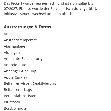
Das Pickerl wurde neu gemacht und ist nun gültig bis
07/2027. Ebenso wurde der Service frisch durchgeführt,
inklusive Motorölwechsel und den üblichen
Wartungsarbeiten.
Ausstattungen & Extras
Eckdaten
ABS
* Erstzulassung: 07/2020
Abstandstempomat
* Kilometerstand: 114.000 km
Alarmanlage
* Leistung: 190 PS + Mild Hybrid (11 PS)
Alufelgen
* Motor: 2.0 Diesel (B47)
Ambiente-Beleuchtung
* Getriebe: 8-Gang Steptronic
Android Auto
* Antrieb: xDrive (Allrad)
* Pickerl gültig bis: 07/2027
Anhängerkupplung
* 2 Besitzer
Apple CarPlay
* Nichtraucherfahrzeug
Beifahrer-Airbag Deaktivierung
* Unfallfrei
Beifahrerairbags
* 2 Schlüssel + 1 Schlüsselkarte
Berganfahrassistent
* Scheckheftgepflegt
Bluetooth
Räder & Reifen
Bordcomputer