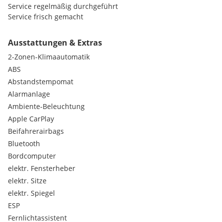
Service regelmäßig durchgeführt
Service frisch gemacht
Innenraum sauber und gepflegt
Ausstattungen & Extras
Farbe: Carbonschwarz Metallic
2-Zonen-Klimaautomatik
20 Zoll Alpin Felgen
ABS
Besichtigung & Probefahrt in Wien jederzeit möglich
Abstandstempomat
Alarmanlage
Kein Notverkauf – nur seriöse Anfragen
Ambiente-Beleuchtung
Apple CarPlay
Privat verkauf-keine Garantie
Beifahrerairbags
Bluetooth
Bordcomputer
elektr. Fensterheber
elektr. Sitze
elektr. Spiegel
ESP
Fernlichtassistent