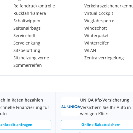
Reifendruckkontrolle
Verkehrszeichenerkenn
Rückfahrkamera
Virtual Cockpit
Schaltwippen
Wegfahrsperre
Seitenairbags
Windschott
Serviceheft
Winterpaket
Servolenkung
Winterreifen
Sitzbelüftung
WLAN
Sitzheizung vorne
Zentralverriegelung
Sommerreifen
ntsprechender Bonität
ach in Raten bezahlen
UNIQA Kfz-Versicherung
se und nach vorheriger
schnelle Finanzierung für
Versichern Sie Ihr Auto in
Auto
wenigen Klicks.
chkredit anfragen
Online-Rabatt sichern