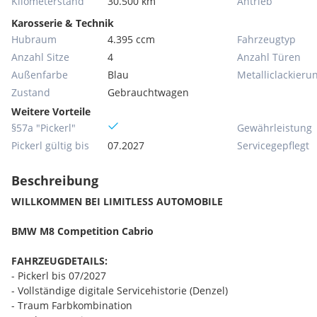
Kilometerstand
30.500 km
Antrieb
Karosserie & Technik
Hubraum
4.395 ccm
Fahrzeugtyp
Anzahl Sitze
4
Anzahl Türen
Außenfarbe
Blau
Metallic­lackieru
Zustand
Gebrauchtwagen
Weitere Vorteile
§57a "Pickerl"
Gewährleistung
Pickerl gültig bis
07.2027
Servicegepflegt
Beschreibung
WILLKOMMEN BEI LIMITLESS AUTOMOBILE
BMW M8 Competition Cabrio
FAHRZEUGDETAILS:
- Pickerl bis 07/2027
- Vollständige digitale Servicehistorie (Denzel)
- Traum Farbkombination