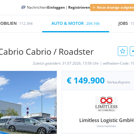
Nachrichten
Einloggen
|
Registrieren
Neue Anzeige aufgeb
OBILIEN
AUTO & MOTOR
JOBS
112.394
204.166
1
abrio Cabrio / Roadster
Zuletzt geändert:
31.07.2026, 13:56 Uhr
|
willhaben-Code:
1
€ 149.900
Verkaufspreis
Limitless Logistic GmbH
Unternehmen