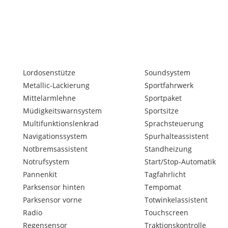
Lordosenstütze
Soundsystem
Metallic-Lackierung
Sportfahrwerk
Mittelarmlehne
Sportpaket
Müdigkeitswarnsystem
Sportsitze
Multifunktionslenkrad
Sprachsteuerung
Navigationssystem
Spurhalteassistent
Notbremsassistent
Standheizung
Notrufsystem
Start/Stop-Automatik
Pannenkit
Tagfahrlicht
Parksensor hinten
Tempomat
Parksensor vorne
Totwinkelassistent
Radio
Touchscreen
Regensensor
Traktionskontrolle
t