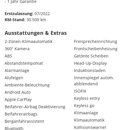
- 1 Jahr Garantie
Erstzulassung:
07/2022
KM-Stand:
30.500 km
Leistung:
625 PS
Kraftstoff:
Benzin
Ausstattungen & Extras
2-Zonen-Klimaautomatik
Freisprecheinrichtung
360° Kamera
Frontscheibenheizung
AUSSTATTUNG:
ABS
Getönte Scheiben
360° Kamera
Abstandstempomat
Abstandstempomat
Head-Up-Display
Android Auto
Alarmanlage
Induktionsladen
Apple CarPlay
Alufelgen
Innenspiegel autom.
Head-Up Display
abblendend
Ambiente-Beleuchtung
Keyless entry
ISOFIX
Android Auto
Müdigkeitswarnsystem
Keyless entry
Notbremsassistent
Apple CarPlay
Sitzbelüftung
Keyless go
Beifahrer-Airbag Deaktivierung
Verkehrszeichenerkennung uvm…
Klimaanlage
Beifahrerairbags
Klimaautomatik
Berganfahrassistent
ZUSATZLEISTUNG:
Kollisionswarner
Bluetooth
- Finanzierung auch ohne Anzahlung bei entsprechender Bonitä