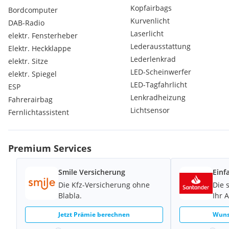
Kopfairbags
- Garantie bis zu 36 Monate gegen Aufpreis
Bordcomputer
- Auslieferung Österreichweit gegen Aufpreis
Kurvenlicht
DAB-Radio
- Inzahlungnahme bzw. Eintausch Ihres Fahrzeuges
Laserlicht
elektr. Fensterheber
Lederausstattung
Elektr. Heckklappe
FINANZIERUNGSARTEN:
Lederlenkrad
elektr. Sitze
- Kredit
LED-Scheinwerfer
- Leasing
elektr. Spiegel
- Restwertleasing
LED-Tagfahrlicht
ESP
- Drittelfinanzierung
Lenkradheizung
Fahrerairbag
Lichtsensor
Fernlichtassistent
Finanzierung ab einer Beschäftigungsdauer von 1 Monat bei e
möglich.
Premium Services
Zusage und Abwicklung innerhalb von 24 Stunden!
Smile Versicherung
Einf
Probefahrten sind ausschließlich bei ernsthaftem Kaufinteres
Die Kfz-Versicherung ohne
Die 
finanzieller Klärung möglich.
Blabla.
Ihr 
Jetzt Prämie berechnen
Wuns
HINWEIS – ANGABEN DES HERSTELLERS