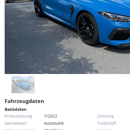
Fahrzeugdaten
Basisdaten
Erstzulassung
7/2022
Leistung
Getriebeart
Automatik
Treibstoff