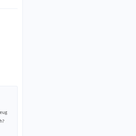
zeug
h?