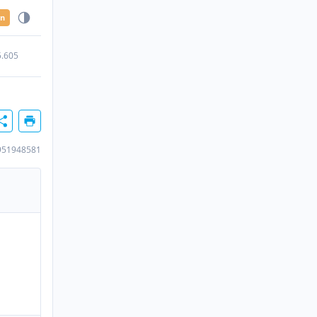
en
5.605
951948581