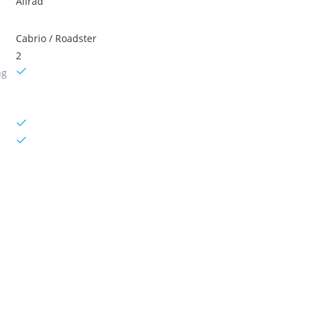
Allrad
Cabrio / Roadster
2
ng