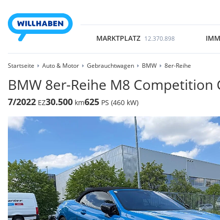
MARKTPLATZ
IMM
12.370.898
Startseite
Auto & Motor
Gebrauchtwagen
BMW
8er-Reihe
BMW 8er-Reihe M8 Competition C
7/2022
30.500
625
EZ
km
PS (460 kW)