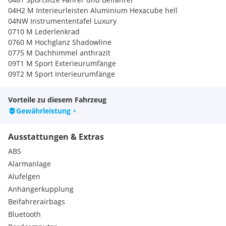
04H2 M Interieurleisten Aluminium Hexacube hell
04NW Instrumententafel Luxury
0710 M Lederlenkrad
0760 M Hochglanz Shadowline
0775 M Dachhimmel anthrazit
09T1 M Sport Exterieurumfänge
09T2 M Sport Interieurumfänge
033B M Sportpaket Pro
03M2 M Sportbremse, rot hochglänzend
Vorteile zu diesem Fahrzeug
03MF M Leuchten Shadowline
Gewährleistung
04GQ M Sicherheitsgurte
0754 M Heckspoiler
Ausstattungen & Extras
07M9 M Hochglanz Shadowline m.erweiterten Umfängen
09TB Spezifische Zusatzumfänge M Sportpaket Pro
ABS
07EW Innovations Paket
Alarmanlage
0322 Komfortzugang
Alufelgen
Innen- und Außenspiegelpaket
Anhängerkupplung
Innenspiegel, aut. abblendend
0552 Adaptiver LED-Scheinwerfer
Beifahrerairbags
05AC Fernlichtassistent
Bluetooth
05AT Driving Assistant Plus