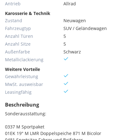
Antrieb
Allrad
Karosserie & Technik
Zustand
Neuwagen
Fahrzeugtyp
SUV / Geländewagen
Anzahl Türen
5
Anzahl Sitze
5
Außenfarbe
Schwarz
Metallic­lackierung
Weitere Vorteile
Gewährleistung
MwSt. ausweisbar
Leasingfähig
Beschreibung
Sonderausstattung:
0337 M Sportpaket
01EK 19" M LMR Doppelspeiche 871 M Bicolor
0481 Sportsitze Fahrer und Beifahrer