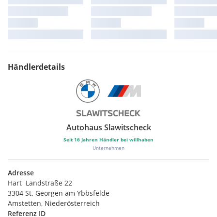
Dachreling Hochglanz Shadow Line
LED-Scheinwerfer
Sonnenschutzverglasung
Active Guard
Airbags
Aktiver Fussgängerschutz
BMW IconicSounds Electric
Händlerdetails
Bordcomputer
Fahrdynamik Regelsysteme
Kindersitzbefestigung Beifahrersitz
Ladekabel (Mode 3) fuer oeffentlichens Laden
Radschraubensicherung
Reifenpannenset Plus
Autohaus Slawitscheck
Servolenkung
Seit
16
Jahren Händler bei willhaben
Zentralverriegelung
Unternehmen
Personal eSIM
Adresse
Hart  Landstraße 22
3304 St. Georgen am Ybbsfelde
Amstetten, Niederösterreich
Referenz ID