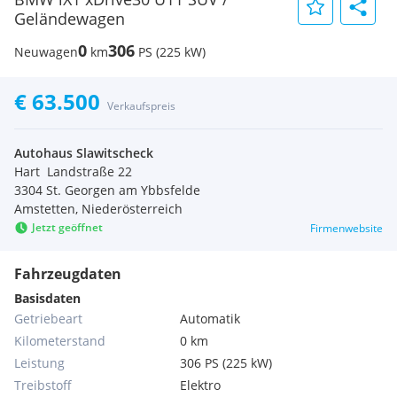
Geländewagen
0
306
Neuwagen
km
PS (225 kW)
€ 63.500
Verkaufspreis
Autohaus Slawitscheck
Hart  Landstraße 22
3304 St. Georgen am Ybbsfelde
Amstetten, Niederösterreich
Jetzt geöffnet
Firmenwebsite
Fahrzeugdaten
Basisdaten
Getriebeart
Automatik
Kilometerstand
0 km
Leistung
306 PS (225 kW)
Treibstoff
Elektro