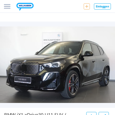
Einloggen
BMW iX1 xDrive30 U11 SUV /