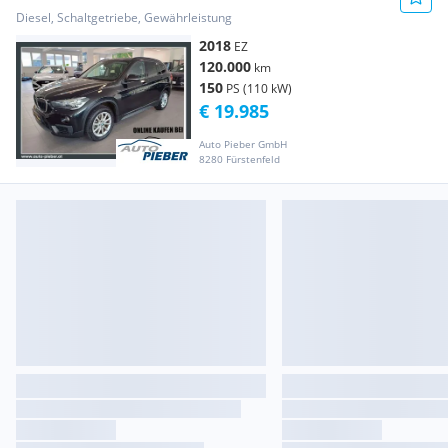
Diesel, Schaltgetriebe, Gewährleistung
2018
EZ
120.000
km
150
PS (110 kW)
€ 19.985
Auto Pieber GmbH
8280 Fürstenfeld