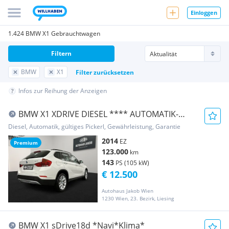
Einloggen
1.424 BMW X1 Gebrauchtwagen
Filtern
BMW
X1
Filter zurücksetzen
Infos zur Reihung der Anzeigen
BMW X1 XDRIVE DIESEL **** AUTOMATIK-
TEMPOMAT-LEDER ...
Diesel, Automatik, gültiges Pickerl, Gewährleistung, Garantie
2014
EZ
Premium
123.000
km
143
PS (105 kW)
€ 12.500
Autohaus Jakob Wien
1230 Wien, 23. Bezirk, Liesing
BMW X1 sDrive18d *Navi*Klima*