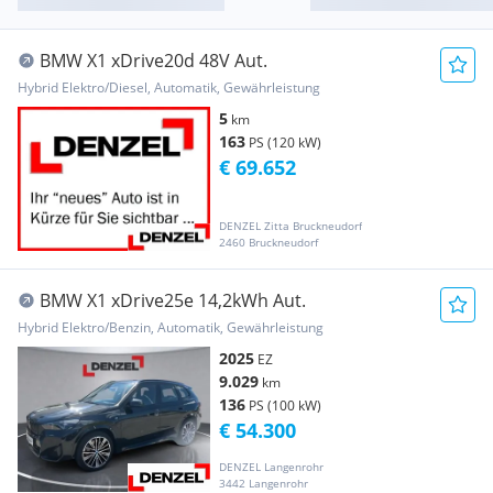
BMW X1 xDrive20d 48V Aut.
Hybrid Elektro/Diesel, Automatik, Gewährleistung
5
km
163
PS (120 kW)
€ 69.652
DENZEL Zitta Bruckneudorf
2460 Bruckneudorf
BMW X1 xDrive25e 14,2kWh Aut.
Hybrid Elektro/Benzin, Automatik, Gewährleistung
2025
EZ
9.029
km
136
PS (100 kW)
€ 54.300
DENZEL Langenrohr
3442 Langenrohr