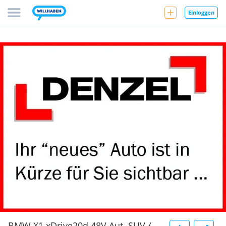
Einloggen
BMW X1 xDrive20d 48V Aut. SUV /