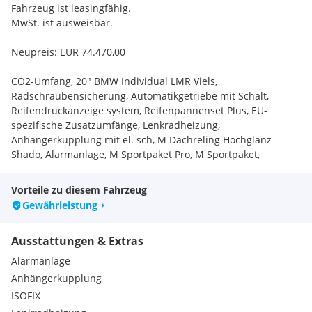
Fahrzeug ist leasingfähig.
MwSt. ist ausweisbar.
Neupreis: EUR 74.470,00
CO2-Umfang, 20" BMW Individual LMR Viels,
Radschraubensicherung, Automatikgetriebe mit Schalt,
Reifendruckanzeige system, Reifenpannenset Plus, EU-
spezifische Zusatzumfänge, Lenkradheizung,
Anhängerkupplung mit el. sch, M Dachreling Hochglanz
Shado, Alarmanlage, M Sportpaket Pro, M Sportpaket,
Sonnenschutzverglasung, Warndreieck/Verbandskasten,
Kindersitzbefestigung i-Sitz, Sitzheizung Fahrer und Beifa,
Vorteile zu diesem Fahrzeug
Driving Assistant Profession, Active Guard, TeleServices,
Gewährleistung
Gesetzlicher Notruf, Personal eSIM, DAB-Tuner, Innovations
Paket, Komfort paket, Ölwartungsintervall 24 Monat, COC
Ausstattungen & Extras
Zusatzumfänge, Aktiver Fussgängerschutz,
Deutsche/BA/Serviceheft.
Alarmanlage
Anhängerkupplung
Extras:
ISOFIX
CO2-Umfang