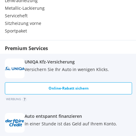
Lenkradheizung
Sonnenschutzverglasung
Warndreieck/Verbandskasten
Metallic-Lackierung
Driving Assistant Profession
Serviceheft
Active Guard
Sitzheizung vorne
20" BMW Individual LMR Viels
Sportpaket
TeleServices
Gesetzlicher Notruf
Personal eSIM
Premium Services
DAB-Tuner
Innovations Paket
UNIQA Kfz-Versicherung
Komfort paket
Versichern Sie Ihr Auto in wenigen Klicks.
Ölwartungsintervall 24 Monat
COC Zusatzumfänge
Aktiver Fussgängerschutz
Online-Rabatt sichern
Radschraubensicherung
Automatikgetriebe mit Schalt
WERBUNG
Reifendruckanzeige system
Reifenpannenset Plus
EU-spezifische Zusatzumfänge
Auto entspannt finanzieren
In einer Stunde ist das Geld auf Ihrem Konto.