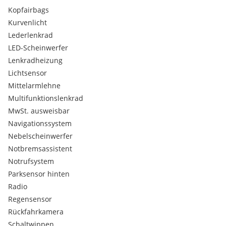
HiFi-Lautsprechersystem
Kopfairbags
Induktionsladeschale für Smartphone (Wireless Charging)
Kurvenlicht
Innenspiegel mit Abblendautomatik
Lederlenkrad
Intelligenter Notruf inkl. TeleServices
Interieurleisten - schwarz hochglänzend
LED-Scheinwerfer
Isofix-Aufnahmen für Kindersitz an Beifahrersitz
Lenkradheizung
Isofix-Aufnahmen für Kindersitz an Rücksitz
Lichtsensor
Karosserie: 5-türig
Mittelarmlehne
Klimaautomatik 2-Zonen mit autom. Umluft-Control -
Multifunktionslenkrad
erweiterter Umfang
MwSt. ausweisbar
Komfortzugang (Öffnungs- und Schliesssystem)
Kopf-Airbag-System hinten
Navigationssystem
Kopf-Airbag-System vorn
Nebelscheinwerfer
Kraftstofftank: vergrössert
Notbremsassistent
Lenk- und Spurführungs-Assistent
Notrufsystem
Lenkrad heizbar
Parksensor hinten
Mild-Hybrid 120 kW (Motor 2.0 Ltr. - 110 kW Diesel)
Park-Assistent
Radio
Park-Distance-Control (PDC)
Regensensor
Parkassistent-Paket
Rückfahrkamera
Parken Anfahrüberwachung
Schaltwippen