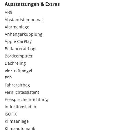
Ausstattungen & Extras
Aufmerksamkeits-Assistent
Aussenspiegel Wagenfarbe
ABS
Ausstattungs-Paket: Connected Professional
Abstandstempomat
BMW Curved Display
Alarmanlage
BMW Live Cockpit Plus
Anhängerkupplung
Bremsenergierückgewinnung (Rekuperationssystem)
Apple CarPlay
ConnectedDrive Services
DAB-Tuner (Radioempfang digital)
Beifahrerairbags
Dachreling Hochglanz Shadow-Line
Bordcomputer
Driving Assistant Plus
Dachreling
Dynamische Stabilitäts-Control (DSC)
elektr. Spiegel
Einparkhilfe Seite
ESP
Erste Hilfe-Kasten / Verbandkasten
Fensterheber elektrisch vorn + hinten
Fahrerairbag
Freisprecheinrichtung Bluetooth mit USB-/Audio-
Fernlichtassistent
Schnittstelle
Freisprecheinrichtung
Geschwindigkeits-Begrenzeranlage (Speed Limit Device)
Induktionsladen
Geschwindigkeits-Regelanlage - Aktiv mit Stop&Go-
ISOFIX
Funktion
Gesetzlicher Notruf
Klimaanlage
Getriebe 7-Gang - Doppelkupplungsgetriebe mit Steptronic
Klimaautomatik