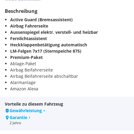
Beschreibung
Active Guard (Bremsassistent)
Airbag Fahrerseite
Aussenspiegel elektr. verstell- und heizbar
Fernlichtassistent
Heckklappenbetätigung automatisch
LM-Felgen 7x17 (Sternspeiche 875)
Premium-Paket
Ablage-Paket
Airbag Beifahrerseite
Airbag Beifahrerseite abschaltbar
Alarmanlage
Amazon Alexa
Ambiente-Beleuchtung
Anhänger-Stabilisierungs-Programm (ASL)
Vorteile zu diesem Fahrzeug
Anhängerkupplung (Kugelkopf schwenkbar)
Gewährleistung
Anti-Blockier-System (ABS)
Garantie
Antriebsart: Allradantrieb
2 Jahre
Antriebsart: xDrive (Allrad)
Audio-Navigationssystem