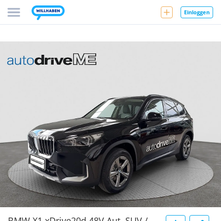
Einloggen
BMW X1 xDrive20d 48V Aut. SUV /