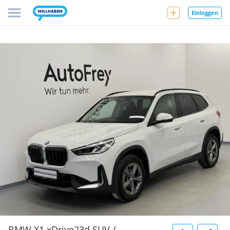
Einloggen
BMW X1 xDrive23d SUV /