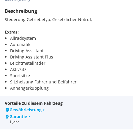
Beschreibung
Steuerung Getriebetyp, Gesetzlicher Notruf,
Extras:
Allradsystem
Automatik
Driving Assistant
Driving Assistant Plus
Leichtmetallräder
Aktivsitz
Sportsitze
Sitzheizung Fahrer und Beifahrer
Anhängerkupplung
Parkassistent
DAB Tuner
Vorteile zu diesem Fahrzeug
Fernlichtassistent
Gewährleistung
Reifendruckanzeige
Garantie
Teleservice BMW
1 Jahr
Dachreling Hochglanz Shadow Line
Größerer Kraftstofftank