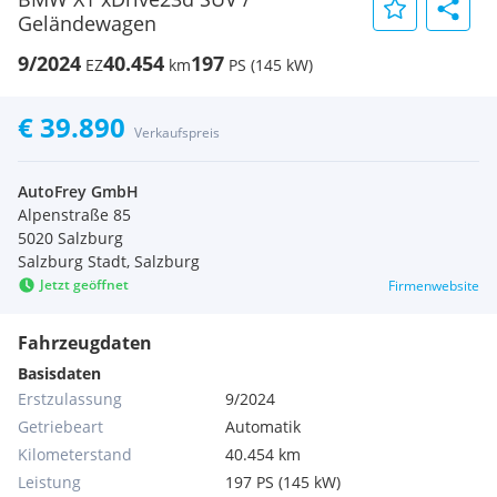
Geländewagen
9/2024
40.454
197
EZ
km
PS (145 kW)
€ 39.890
Verkaufspreis
AutoFrey GmbH
Alpenstraße 85
5020 Salzburg
Salzburg Stadt, Salzburg
Jetzt geöffnet
Firmenwebsite
Fahrzeugdaten
Basisdaten
Erstzulassung
9/2024
Getriebeart
Automatik
Kilometerstand
40.454 km
Leistung
197 PS (145 kW)