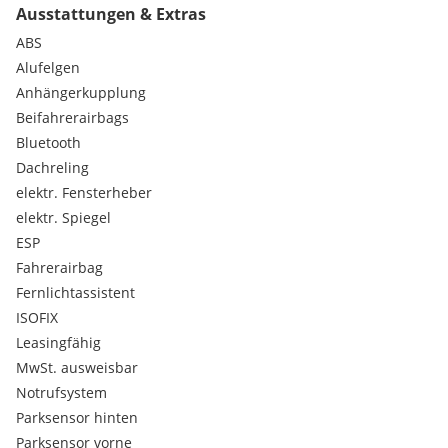
Ausstattungen & Extras
Shadow Line
Sonnenschutzverglasung
ABS
Active Guard
Alufelgen
Aktiver Fussgängerschutz
Anhängerkupplung
Gepäckraumtrennetz
Beifahrerairbags
Interieurleist Quarzsilber matt genarbt
Bluetooth
Kindersitzbefestigung Beifahrersitz
Reifenreparatur-Set
Dachreling
Rekuperationssystem
elektr. Fensterheber
Personal eSIM
elektr. Spiegel
ESP
Fahrerairbag
Fernlichtassistent
ISOFIX
Leasingfähig
MwSt. ausweisbar
Notrufsystem
Parksensor hinten
Parksensor vorne