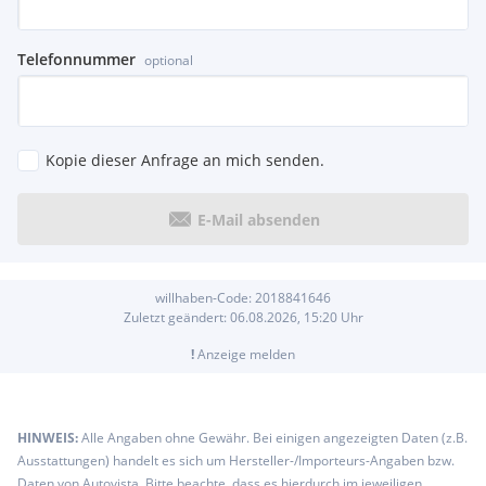
Telefonnummer
optional
Kopie dieser Anfrage an mich senden.
E-Mail absenden
willhaben-Code:
2018841646
Zuletzt geändert:
06.08.2026, 15:20
Uhr
!
Anzeige melden
HINWEIS:
Alle Angaben ohne Gewähr. Bei einigen angezeigten Daten (z.B.
Ausstattungen) handelt es sich um Hersteller-/Importeurs-Angaben bzw.
Daten von Autovista. Bitte beachte, dass es hierdurch im jeweiligen