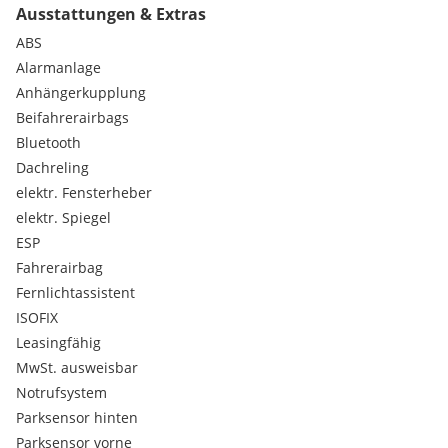
Ausstattungen & Extras
Shadow Line
Sonnenschutzverglasung
ABS
Active Guard
Alarmanlage
Aktiver Fussgängerschutz
Anhängerkupplung
Gepäckraumtrennetz
Beifahrerairbags
Interieurleist Quarzsilber matt genarbt
Bluetooth
Kindersitzbefestigung Beifahrersitz
Reifenpannenset Plus
Dachreling
Rekuperationssystem
elektr. Fensterheber
Personal eSIM
elektr. Spiegel
ESP
Fahrerairbag
Fernlichtassistent
ISOFIX
Leasingfähig
MwSt. ausweisbar
Notrufsystem
Parksensor hinten
Parksensor vorne