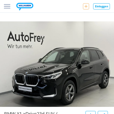
Einloggen
BMW X1 xDrive23d SUV /