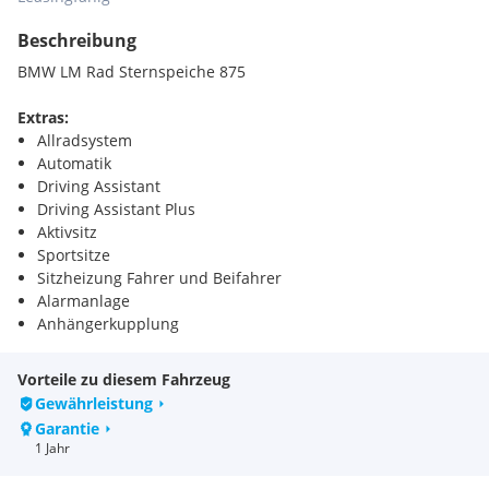
Beschreibung
BMW LM Rad Sternspeiche 875
Extras:
Allradsystem
Automatik
Driving Assistant
Driving Assistant Plus
Aktivsitz
Sportsitze
Sitzheizung Fahrer und Beifahrer
Alarmanlage
Anhängerkupplung
Parkassistent
DAB Tuner
Vorteile zu diesem Fahrzeug
Fernlichtassistent
Gewährleistung
Reifendruckanzeige
Garantie
Teleservice BMW
1 Jahr
Dachreling Hochglanz Shadow Line
Größerer Kraftstofftank