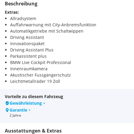
Beschreibung
Extras:
Allradsystem
Auffahrwarnung mit City-Anbremsfunktion
Automatikgetriebe mit Schaltwippen
Driving Assistant
Innovationspaket
Driving Assistant Plus
Parkassistent plus
BMW Live Cockpit Professional
Innenraumkamera
Akustischer Fussgängerschutz
Leichtmetallräder 19 Zoll
Klimaautomatik
Sitze elektr. verstellbar mit Memory
Vorteile zu diesem Fahrzeug
Sportsitze
Gewährleistung
Komfortzugang
Garantie
Sitzheizung Fahrer und Beifahrer
2 Jahre
Alarmanlage
Ambientes Licht
Ausstattungen & Extras
Anhängerkupplung el. Schwenkbar