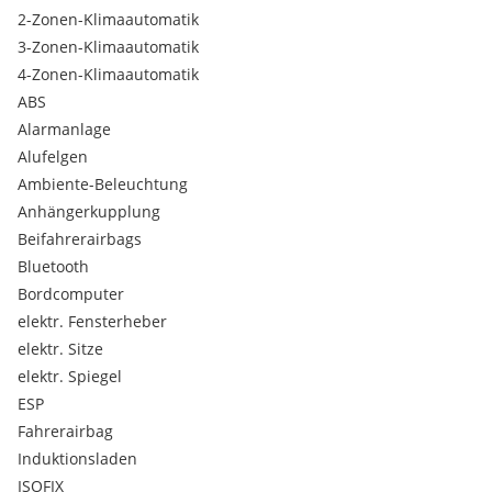
Lenkradheizung
2-Zonen-Klimaautomatik
DAB Tuner
3-Zonen-Klimaautomatik
Reifendruckanzeige
4-Zonen-Klimaautomatik
TeleServices
ABS
Sonnenschutzverglasung
Alarmanlage
Ablage für Wireless Charging
Aktiver Fussgängerschutz
Alufelgen
BMW IconicSounds Electric
Ambiente-Beleuchtung
Gepäckraumtrennetz
Anhängerkupplung
Interieurdekor Dark Graphite
Beifahrerairbags
Ladekabel (Mode 3) fuer oeffentlichens Laden
Bluetooth
Premium Paket
Adaptiver LED Scheinwerfer
Bordcomputer
Harman Kardon Surround Soundsystem
elektr. Fensterheber
Lordosenstütze
elektr. Sitze
Reifenreparatur-Set
elektr. Spiegel
EfficientDynamics
ESP
Personal eSIM
Fahrerairbag
Induktionsladen
ISOFIX