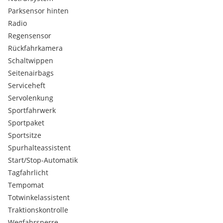
verstellbar
Parksensor hinten
Lenkrad (Sport/Leder M-Technic) mit Multifunktion
Radio
Lenkrad heizbar
Regensensor
Lenkrad mit Schaltwippen/-tasten
Rückfahrkamera
Licht- und Regensensor
Schaltwippen
M Interieurdekor Aluminium Feinschliff
M Sport Pro Paket
Seitenairbags
Metallic-Lackierung
Serviceheft
Mild-Hybrid 223 kW (Motor 3.0 Ltr. - 223 kW)
Servolenkung
Park-Assistent
Sportfahrwerk
Parkassistent-Paket Plus
Sportpaket
Personalisierungssystem (Personal eSIM)
Sportsitze
Post-Crash-System (PC-iBrake)
Radioempfang digital (DAB+)
Spurhalteassistent
Reifen-Reparaturset Plus (Mobility-Pack)
Start/Stop-Automatik
Reifendruck-Kontrollsystem
Tagfahrlicht
Rückfahr-Assistent
Tempomat
Rückfahrhilfe Notbremsfunktion (Active PDC)
Totwinkelassistent
Rückfahrkamera
Schadstoffarm nach Abgasnorm Euro 6e
Traktionskontrolle
Scheibenwischer mit Regensensor
Wegfahrsperre