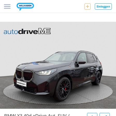
Einloggen
BMW X3 40d xDrive Aut. SUV /