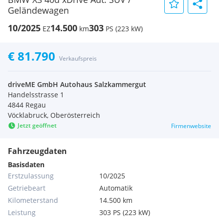
Geländewagen
10/2025
14.500
303
EZ
km
PS (223 kW)
€ 81.790
Verkaufspreis
driveME GmbH Autohaus Salzkammergut
Handelsstrasse 1
4844 Regau
Vöcklabruck, Oberösterreich
Jetzt geöffnet
Firmenwebsite
Fahrzeugdaten
Basisdaten
Erstzulassung
10/2025
Getriebeart
Automatik
Kilometerstand
14.500 km
Leistung
303 PS (223 kW)