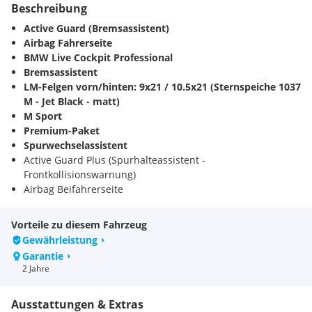
Beschreibung
Active Guard (Bremsassistent)
Airbag Fahrerseite
BMW Live Cockpit Professional
Bremsassistent
LM-Felgen vorn/hinten: 9x21 / 10.5x21 (Sternspeiche 1037
M - Jet Black - matt)
M Sport
Premium-Paket
Spurwechselassistent
Active Guard Plus (Spurhalteassistent -
Frontkollisionswarnung)
Airbag Beifahrerseite
Airbag Beifahrerseite abschaltbar
Airbag Fahrer-/Beifahrerseite
Vorteile zu diesem Fahrzeug
Aktive Sitzbelüftung vorn
Gewährleistung
Aktiver Spurhalteassistent
Garantie
Alarmanlage
2 Jahre
Ambiente-Beleuchtung
Ampel-Erkennung
Ausstattungen & Extras
Anhänger-Stabilisierungs-Programm (ASL)