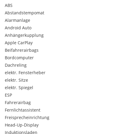
Anhängerkupplung (Kugelkopf schwenkbar)
ABS
Anti-Blockier-System (ABS)
Abstandstempomat
Antriebsart: Allradantrieb
Alarmanlage
Antriebsart: xDrive (Allrad)
Android Auto
Aufmerksamkeits-Assistent
Anhängerkupplung
Aussenspiegel elektr. anklappbar
Aussenspiegel mit Abblendautomatik - links
Apple CarPlay
Aussenspiegel-Paket (erweitert)
Beifahrerairbags
Ausstiegswarnung (Safe Exit)
Bordcomputer
Ausweich-Assistent
Dachreling
Bremsanlage: M Sportbremsen (Bremssättel lackiert - rot
elektr. Fensterheber
hochglänzend)
Bremsenergierückgewinnung (Rekuperationssystem)
elektr. Sitze
Comfort-Paket
elektr. Spiegel
Dachhimmel Anthrazit (BMW Individual)
ESP
Driving Assistant Plus
Fahrerairbag
Driving Assistant Professional
Fernlichtassistent
Durchladeeinrichtung (Mittelarmlehne hinten)
Dynamische Stabilitäts-Control (DSC)
Freisprecheinrichtung
Einparkhilfe Seite
Head-Up-Display
Erste Hilfe-Kasten / Verbandkasten
Induktionsladen